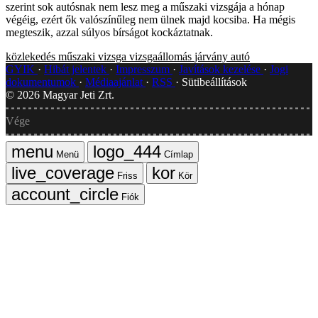
szerint sok autósnak nem lesz meg a műszaki vizsgája a hónap
végéig, ezért ők valószínűleg nem ülnek majd kocsiba. Ha mégis
megteszik, azzal súlyos bírságot kockáztatnak.
közlekedés
műszaki vizsga
vizsgaállomás
járvány
autó
GYIK
Hibát jelentek
Impresszum
Javítások kezelése
Jogi
dokumentumok
Médiaajánlat
RSS
Sütibeállítások
©
2026
Magyar Jeti Zrt.
Vége
Menü
Címlap
Friss
Kör
Fiók