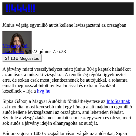
Június végéig egymillió autót kellene levizsgáztatni az országban
Mészáros Juli
közlekedés
2022. június 7. 6:23
Megosztás
A járvány miatti veszélyhelyzet miatt június 30-ig kaptak haladékot
az autósok a műszaki vizsgákra. A rendőrség régóta figyelmeztet
erre, de sokan csak most jelentkeznének be autójukkal, a rohamra
emiatt meghosszabbított nyitva tartással és extra műszakkal
készülnek – írja a
hvg.hu
.
Sipka Gábor, a Magyar Autóklub főtitkárhelyettese az
InfoStartnak
azt mondta, most kevesebb mint egy hónap alatt majdnem egymillió
autót kellene levizsgáztatni az országban, ami lehetetlen feladat.
Szerinte a vizsgáztatás most amiatt sem lesz egyszerű és olcsó, mert
sok autós a járvány idején elhanyagolta az autóját.
Bár országosan 1400 vizsgaállomáson várják az autósokat, Sipka