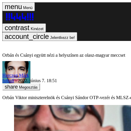
Menü
Kinézet
Jelentkezz be!
Orbán és Csányi együtt nézi a helyszínen az olasz-magyar meccset
Herczeg Márk
futball
2022. június 7. 18:51
Megosztás
Orbán Viktor miniszterelnök és Csányi Sándor OTP-vezér és MLSZ-el