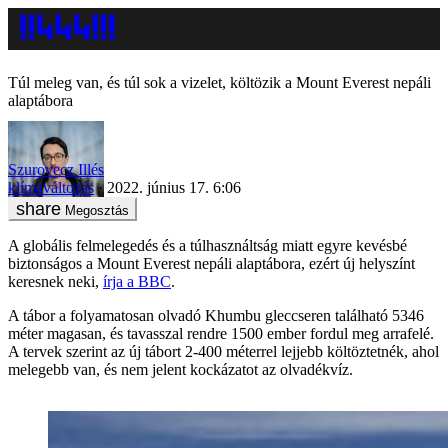
Túl meleg van, és túl sok a vizelet, költözik a Mount Everest nepáli
alaptábora
Szurovecz Illés
klímaváltozás
2022. június 17. 6:06
Megosztás
A globális felmelegedés és a túlhasználtság miatt egyre kevésbé
biztonságos a Mount Everest nepáli alaptábora, ezért új helyszínt
keresnek neki,
írja a BBC
.
A tábor a folyamatosan olvadó Khumbu gleccseren található 5346
méter magasan, és tavasszal rendre 1500 ember fordul meg arrafelé.
A tervek szerint az új tábort 2-400 méterrel lejjebb költöztetnék, ahol
melegebb van, és nem jelent kockázatot az olvadékvíz.