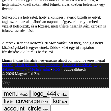
hegymászók közül sokan attól félnek, alvás közben beleesnek egy
ilyenbe.
Súlyosbítja a helyzetet, hogy a költözést javasló bizottság egyik
tagja szerint az alaptáborban naponta négyezer liternyi emberi
vizelet keletkezik, és a főzésre, melegítésre használt gáz, kerozin is
fokozza az olvadást.
A tervek szerint a költözés 2024-re valósulhat meg, addig a helyi
közösségekkel is egyeztetnek, többek közt egy új alaptábor
létesítésének kulturális hatásairól.
klímaváltozás
himalája
hegymászás
alaptábor
mount everest
nepál
GYIK
Hibát jelentek
Impresszum
Javítások kezelése
Jogi
dokumentumok
Médiaajánlat
RSS
Sütibeállítások
©
2026
Magyar Jeti Zrt.
Vége
Menü
Címlap
Friss
Kör
Fiók