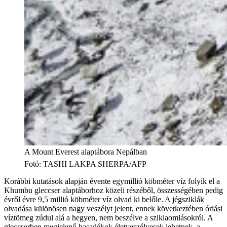
A Mount Everest alaptábora Nepálban
Fotó
:
TASHI LAKPA SHERPA/AFP
Korábbi kutatások alapján évente egymillió köbméter víz folyik el a
Khumbu gleccser alaptáborhoz közeli részéből, összességében pedig
évről évre 9,5 millió köbméter víz olvad ki belőle. A jégsziklák
olvadása különösen nagy veszélyt jelent, ennek következtében óriási
víztömeg zúdul alá a hegyen, nem beszélve a sziklaomlásokról. A
gleccserben megjelenő hasadékok életveszélyesek lehetnek, a