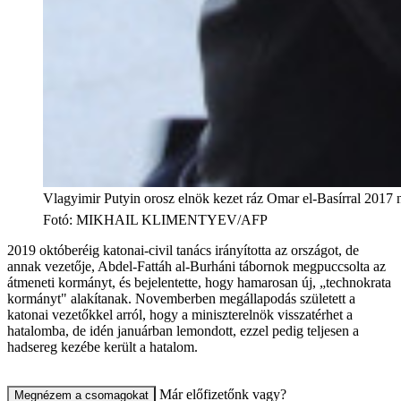
Vlagyimir Putyin orosz elnök kezet ráz Omar el-Basírral 201
Fotó
:
MIKHAIL KLIMENTYEV/AFP
2019 októberéig katonai-civil tanács irányította az országot, de
annak vezetője, Abdel-Fattáh al-Burháni tábornok megpuccsolta az
átmeneti kormányt, és bejelentette, hogy hamarosan új, „technokrata
kormányt" alakítanak. Novemberben megállapodás született a
katonai vezetőkkel arról, hogy a miniszterelnök visszatérhet a
hatalomba, de idén januárban lemondott, ezzel pedig teljesen a
hadsereg kezébe került a hatalom.
Már előfizetőnk vagy?
Megnézem a csomagokat