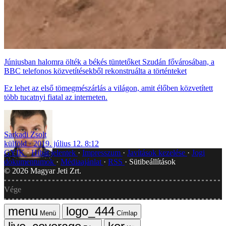
Júniusban halomra ölték a békés tüntetőket Szudán fővárosában, a
BBC telefonos közvetítésekből rekonstruálta a történteket
Ez lehet az első tömegmészárlás a világon, amit élőben közvetített
több tucatnyi fiatal az interneten.
Sarkadi Zsolt
külföld
2019. július 12. 8:12
GYIK
Hibát jelentek
Impresszum
Javítások kezelése
Jogi
dokumentumok
Médiaajánlat
RSS
Sütibeállítások
©
2026
Magyar Jeti Zrt.
Vége
Menü
Címlap