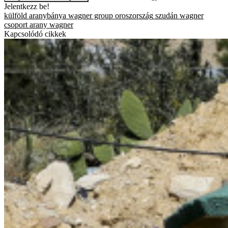
Jelentkezz be!
külföld
aranybánya
wagner group
oroszország
szudán
wagner
csoport
arany
wagner
Kapcsolódó cikkek