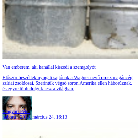
Van emberem, aki kanállal kiszedi a szemgolyót
Először beszéltek nyugati sajtónak a Wagner nevű orosz magáncég
szíriai zsoldosai. Szerintük végső soron Amerika ellen háborúznak,
és egyre több dolguk lesz a világban.
Magyari Péter
háború
2018. március 24. 16:13