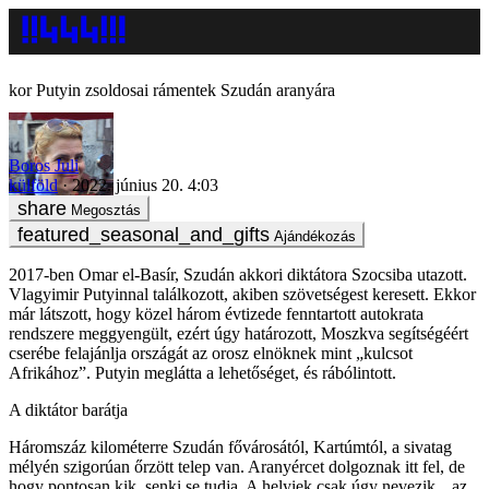
Putyin zsoldosai rámentek Szudán aranyára
Boros Juli
külföld
2022. június 20. 4:03
Megosztás
Ajándékozás
2017-ben Omar el-Basír, Szudán akkori diktátora Szocsiba utazott.
Vlagyimir Putyinnal találkozott, akiben szövetségest keresett. Ekkor
már látszott, hogy közel három évtizede fenntartott autokrata
rendszere meggyengült, ezért úgy határozott, Moszkva segítségéért
cserébe felajánlja országát az orosz elnöknek mint „kulcsot
Afrikához”. Putyin meglátta a lehetőséget, és rábólintott.
A diktátor barátja
Háromszáz kilométerre Szudán fővárosától, Kartúmtól, a sivatag
mélyén szigorúan őrzött telep van. Aranyércet dolgoznak itt fel, de
hogy pontosan kik, senki se tudja. A helyiek csak úgy nevezik, „az