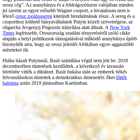
orosz cég”. Az aranybánya és a feldolgozóüzem valójában minden
jel szerint az egyre erősebb Wagner csoport, a hivatalosan nem is
létező
orosz zsoldossereg
kiterjedt birodalmának része. A sereg és a
csoporthoz köthető bányavállalatok Putyin közeli szövetségese, az
oligarcha Jevgenyij Prigozsin irányítása alatt állnak. A
New York
Times
legfrissebb, Oroszország szudáni térnyeréséről szóló cikke
alapján a helyi politikusok támogatásával működő aranybánya újabb
bizonyíték arra, hogy az orosz jelenlét Afrikában egyre aggasztóbb
méreteket ölt.
Hiába házalt Putyinnál, Basír számítása végül nem jött be: 2018
decemberében tüntetések kezdődtek, a következő év tavaszán
börtönbe vitték a diktátort. Basír bukása után az emberek békés
felvonulásokon tüntettek a demokratikus átmenetért: őket
lőtték
halomra
aztán 2019 júniusában Kartúmban.