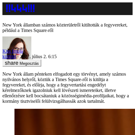
New York államban számos közterületről kitiltották a fegyvereket,
például a Times Square-ről
Kiss Imola
külföld
2022. július 2. 6:15
Megosztás
New York állam pénteken elfogadott egy törvényt, amely számos
nyilvános helyről, köztük a Times Square-ről is kitiltja a
fegyvereket, és előírja, hogy a fegyvertartási engedélyt
kérelmezőknek igazolniuk kell lövészeti ismereteiket, illetve
ellenőrzésre kell bocsátaniuk a közösségimédia-profiljaikat, hogy a
kormány tisztviselői felülvizsgálhassák azok tartalmát.