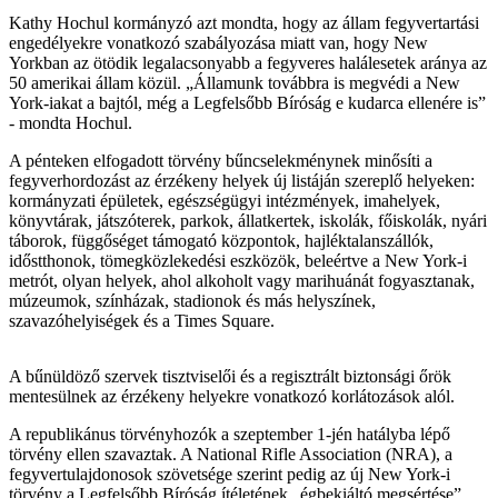
Kathy Hochul kormányzó azt mondta, hogy az állam fegyvertartási
engedélyekre vonatkozó szabályozása miatt van, hogy New
Yorkban az ötödik legalacsonyabb a fegyveres halálesetek aránya az
50 amerikai állam közül. „Államunk továbbra is megvédi a New
York-iakat a bajtól, még a Legfelsőbb Bíróság e kudarca ellenére is”
- mondta Hochul.
A pénteken elfogadott törvény bűncselekménynek minősíti a
fegyverhordozást az érzékeny helyek új listáján szereplő helyeken:
kormányzati épületek, egészségügyi intézmények, imahelyek,
könyvtárak, játszóterek, parkok, állatkertek, iskolák, főiskolák, nyári
táborok, függőséget támogató központok, hajléktalanszállók,
időstthonok, tömegközlekedési eszközök, beleértve a New York-i
metrót, olyan helyek, ahol alkoholt vagy marihuánát fogyasztanak,
múzeumok, színházak, stadionok és más helyszínek,
szavazóhelyiségek és a Times Square.
A bűnüldöző szervek tisztviselői és a regisztrált biztonsági őrök
mentesülnek az érzékeny helyekre vonatkozó korlátozások alól.
A republikánus törvényhozók a szeptember 1-jén hatályba lépő
törvény ellen szavaztak. A National Rifle Association (NRA), a
fegyvertulajdonosok szövetsége szerint pedig az új New York-i
törvény a Legfelsőbb Bíróság ítéletének „égbekiáltó megsértése”.