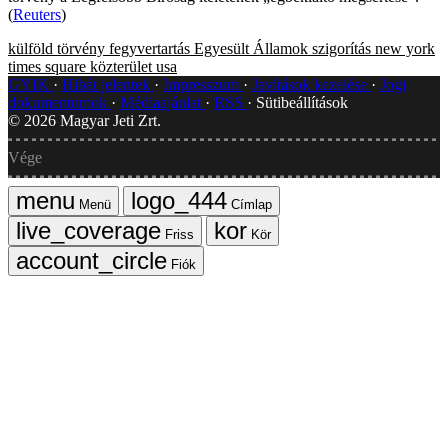
(
Reuters
)
külföld
törvény
fegyvertartás
Egyesült Államok
szigorítás
new york
times square
közterület
usa
GYIK
Hibát jelentek
Impresszum
Javítások kezelése
Jogi
dokumentumok
Médiaajánlat
RSS
Sütibeállítások
©
2026
Magyar Jeti Zrt.
Vége
Menü
Címlap
Friss
Kör
Fiók