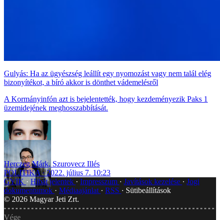
Gulyás: Ha az ügyészség leállít egy nyomozást vagy nem talál elég
bizonyítékot, a bíró akkor is dönthet vádemelésről
A Kormányinfón azt is bejelentették, hogy kezdeményezik Paks 1
üzemidejének meghosszabbítását.
Herczeg Márk
,
Szurovecz Illés
POLITIKA
2022. július 7. 10:23
GYIK
Hibát jelentek
Impresszum
Javítások kezelése
Jogi
dokumentumok
Médiaajánlat
RSS
Sütibeállítások
©
2026
Magyar Jeti Zrt.
Vége