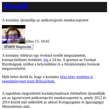
A kormány újraindítja az antikorrupciós munkacsoportot
Bódog Bálint
belföld
2022. július 15. 18:45
Megosztás
A kormány feléleszt egy évekkel ezelőtt megszüntetett,
korrupcióellenes testületet,
írja
a 24.hu. A gesztust az Európai
Bizottságnak szólhat a helyreállítási és a felzárkóztatási források
megszerzéséért.
Múlt héten derült ki, hogy a kormány
kész négy területen is
engedményeket tenni Brüsszelnek.
A napokban megszületett kormányhatározat értelmében újraindítják
azt az úgynevezett antikorrupciós munkacsoportot is, amely 2012 és
2014 között már működött az akkori Közigazgatási és Igazságügyi
Minisztérium alatt.