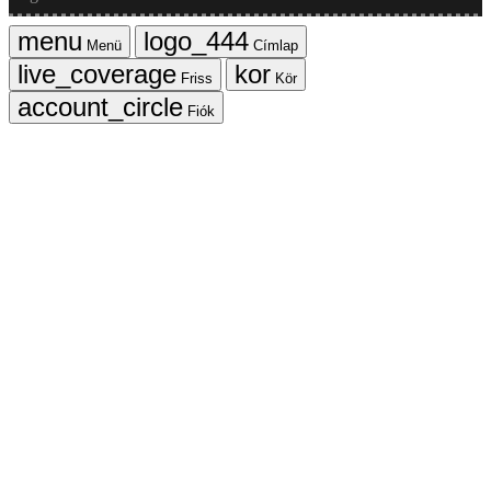
Menü
Címlap
Friss
Kör
Fiók