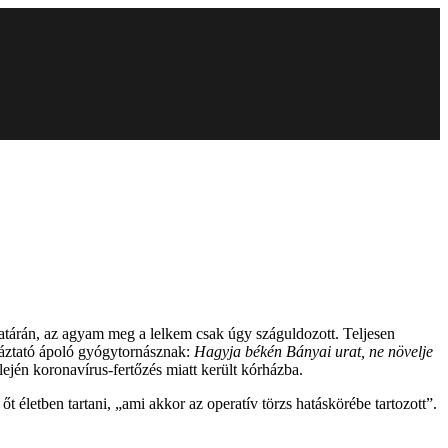
határán, az agyam meg a lelkem csak úgy száguldozott. Teljesen
rnáztató ápoló gyógytornásznak:
Hagyja békén Bányai urat, ne növelje
lején koronavírus-fertőzés miatt került kórházba.
életben tartani, „ami akkor az operatív törzs hatáskörébe tartozott”.