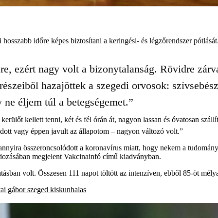
sszabb időre képes biztosítani a keringési- és légzőrendszer pótlását
re, ezért nagy volt a bizonytalanság. Rövidre zárv
részeiből hazajöttek a szegedi orvosok: szívsebés
 ne éljem túl a betegségemet.”
rülőt kellett tenni, két és fél órán át, nagyon lassan és óvatosan szállí
odott vagy éppen javult az állapotom – nagyon változó volt.”
m annyira összeroncsolódott a koronavírus miatt, hogy nekem a tudomány
ozásában megjelent Vakcinainfó című kiadványban.
atásban volt. Összesen 111 napot töltött az intenzíven, ebből 85-öt mél
ai gábor
szeged
kiskunhalas