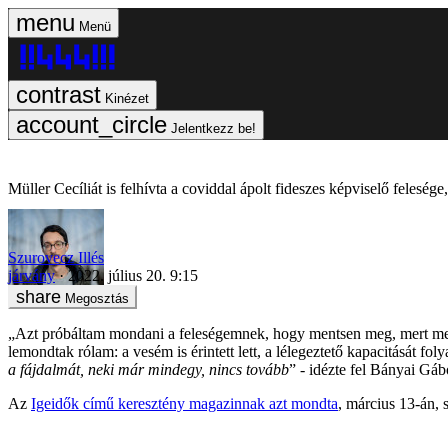
Menü
Kinézet
Jelentkezz be!
Müller Cecíliát is felhívta a coviddal ápolt fideszes képviselő felesége
Szurovecz Illés
járvány
2022. július 20. 9:15
Megosztás
„Azt próbáltam mondani a feleségemnek, hogy mentsen meg, mert meg fo
lemondtak rólam: a vesém is érintett lett, a lélegeztető kapacitását 
a fájdalmát, neki már mindegy, nincs tovább
” - idézte fel Bányai Gáb
Az
Igeidők című keresztény magazinnak azt mondta
, március 13-án, 