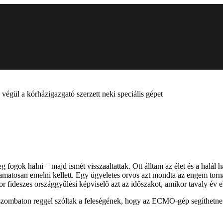
, végül a kórházigazgató szerzett neki speciális gépet
gok halni – majd ismét visszaaltattak. Ott álltam az élet és a halál 
folyamatosan emelni kellett. Egy ügyeletes orvos azt mondta az engem to
or fideszes országgyűlési képviselő azt az időszakot, amikor tavaly év e
szombaton reggel szóltak a feleségének, hogy az ECMO-gép segíthetne őt 