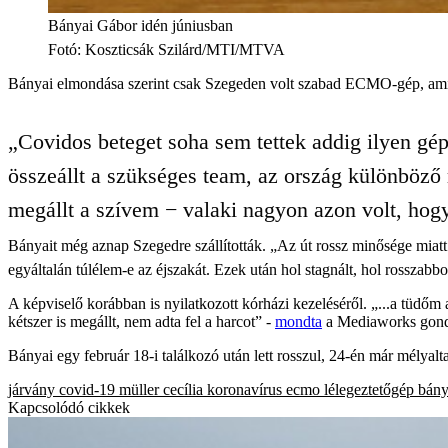
Bányai Gábor idén júniusban
Fotó
:
Koszticsák Szilárd/MTI/MTVA
Bányai elmondása szerint csak Szegeden volt szabad ECMO-gép, ami ho
„Covidos beteget soha sem tettek addig ilyen gép
összeállt a szükséges team, az ország különböző 
megállt a szívem − valaki nagyon azon volt, hogy
Bányait még aznap Szegedre szállították. „Az út rossz minősége miatt ke
egyáltalán túlélem-e az éjszakát. Ezek után hol stagnált, hol rosszabb
A képviselő korábban is nyilatkozott kórházi kezeléséről. „...a tüdő
kétszer is megállt, nem adta fel a harcot” -
mondta
a Mediaworks gond
Bányai egy február 18-i találkozó után lett rosszul, 24-én már mélyalt
járvány
covid-19
müller cecília
koronavírus
ecmo
lélegeztetőgép
bány
Kapcsolódó cikkek