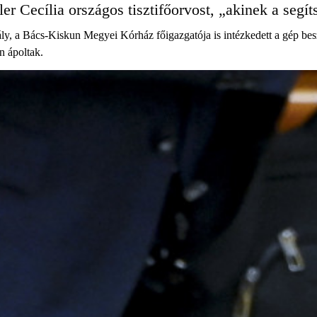
er Cecília országos tisztifőorvost, „akinek a segí
, a Bács-Kiskun Megyei Kórház főigazgatója is intézkedett a gép besz
n ápoltak.