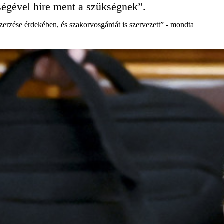
tségével híre ment a szükségnek”.
erzése érdekében, és szakorvosgárdát is szervezett” - mondta