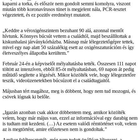
kaparni a torka, és először nem gondolt semmi komolyra, viszont
miután több koronavírusos tünet is megjelent nála, PCR-tesztet
végeztetett, és ez pozitív eredményt mutatott.
„Keddre a véroxigénszintem bezuhant 90 alá, azonnal mentőt
hívtunk. Könnyes búcsút vettem a családtól, majd beszállítottak a
kiskunhalasi járványkórházba. Másnap már lélegeztetőgépre tettek,
mivel egy nap alatt 50 százalékig esett az oxigénszaturációm és így
életveszélyes állapotba kerültem.”
Február 24-én a képviselőt mélyaltatásba tették. Összesen 111 napot
töltött az intenzíven, ebből 85-öt mélyaltatásban, 69 napon át pedig
műtüdő segítette a légzését. Mikor közölték vele, hogy lélegeztetőre
teszik, videoüzenetekben búcsúzott el a családtagjaitól.
Májusban tért magához, meg is döbbent, hogy nem tud mozogni, és
csövek lógnak ki belőle.
„Igazán azonban csak akkor döbbentem meg, amikor közölték
velem, hogy már május van, ezzel az információval egy darabig nem
is tudtam mit kezdeni. (…) Az esetem valódi rémtörténet volt, velem
az is megtörtént, amire előzetesen nem is gondoltak.”
Amikor felébresztették, még nem tudott önállóan lélegezni, a