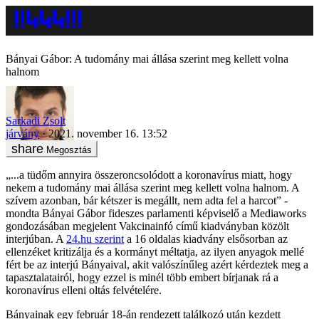
Bányai Gábor: A tudomány mai állása szerint meg kellett volna
halnom
Sarkadi Zsolt
járvány
2021. november 16. 13:52
Megosztás
„...a tüdőm annyira összeroncsolódott a koronavírus miatt, hogy
nekem a tudomány mai állása szerint meg kellett volna halnom. A
szívem azonban, bár kétszer is megállt, nem adta fel a harcot” -
mondta Bányai Gábor fideszes parlamenti képviselő a Mediaworks
gondozásában megjelent Vakcinainfó című kiadványban közölt
interjúban. A
24.hu szerint
a 16 oldalas kiadvány elsősorban az
ellenzéket kritizálja és a kormányt méltatja, az ilyen anyagok mellé
fért be az interjú Bányaival, akit valószínűleg azért kérdeztek meg a
tapasztalatairól, hogy ezzel is minél több embert bírjanak rá a
koronavírus elleni oltás felvételére.
Bányainak egy február 18-án rendezett találkozó után kezdett