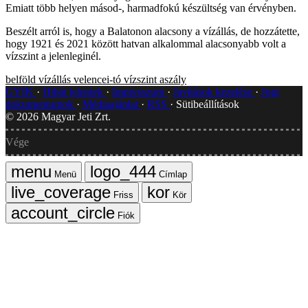
Emiatt több helyen másod-, harmadfokú készültség van érvényben.
Beszélt arról is, hogy a Balatonon alacsony a vízállás, de hozzátette,
hogy 1921 és 2021 között hatvan alkalommal alacsonyabb volt a
vízszint a jelenleginél.
belföld
vízállás
velencei-tó
vízszint
aszály
GYIK
Hibát jelentek
Impresszum
Javítások kezelése
Jogi
dokumentumok
Médiaajánlat
RSS
Sütibeállítások
©
2026
Magyar Jeti Zrt.
Vége
Menü
Címlap
Friss
Kör
Fiók