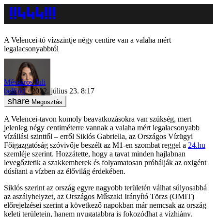
A Velencei-tó vízszintje négy centire van a valaha mért
legalacsonyabbtól
Mészáros Juli
belföld
2022. július 23. 8:17
Megosztás
A Velencei-tavon komoly beavatkozásokra van szükség, mert
jelenleg négy centiméterre vannak a valaha mért legalacsonyabb
vízállási szinttől – erről Siklós Gabriella, az Országos Vízügyi
Főigazgatóság szóvivője beszélt az M1-en szombat reggel a
24.hu
szemléje szerint. Hozzátette, hogy a tavat minden hajlabnan
levegőztetik a szakkemberek és folyamatosan próbálják az oxigént
dúsítani a vízben az élővilág érdekében.
Siklós szerint az ország egyre nagyobb területén válhat súlyosabbá
az aszályhelyzet, az Országos Műszaki Irányító Törzs (OMIT)
előrejelzései szerint a következő napokban már nemcsak az ország
keleti területein, hanem nyugatabbra is fokozódhat a vízhiány.