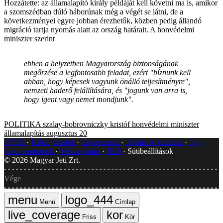
Hozzátette: az államalapító király példáját kell követni ma is, amikor
a szomszédban dúló háborúnak még a végét se látni, de a
következményei egyre jobban érezhetők, közben pedig állandó
migráció tartja nyomás alatt az ország határait. A honvédelmi
miniszter szerint
ebben a helyzetben Magyarország biztonságának
megőrzése a legfontosabb feladat, ezért "bíznunk kell
abban, hogy képesek vagyunk önálló teljesítményre",
nemzeti haderő felállítására, és "jogunk van arra is,
hogy igent vagy nemet mondjunk".
POLITIKA
szalay-bobrovniczky kristóf
honvédelmi miniszter
államalapítás
augusztus 20
GYIK
Hibát jelentek
Impresszum
Javítások kezelése
Jogi
dokumentumok
Médiaajánlat
RSS
Sütibeállítások
©
2026
Magyar Jeti Zrt.
Vége
Menü
Címlap
Friss
Kör