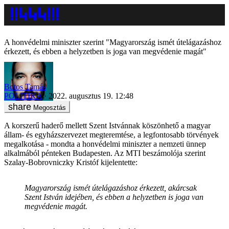
A honvédelmi miniszter szerint "Magyarország ismét útelágazáshoz
érkezett, és ebben a helyzetben is joga van megvédenie magát"
Botos Tamás
POLITIKA
2022. augusztus 19. 12:48
Megosztás
A korszerű haderő mellett Szent Istvánnak köszönhető a magyar
állam- és egyházszervezet megteremtése, a legfontosabb törvények
megalkotása - mondta a honvédelmi miniszter a nemzeti ünnep
alkalmából pénteken Budapesten. Az MTI beszámolója szerint
Szalay-Bobrovniczky Kristóf kijelentette:
Magyarország ismét útelágazáshoz érkezett, akárcsak
Szent István idejében, és ebben a helyzetben is joga van
megvédenie magát.