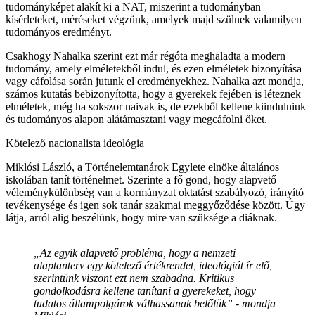
tudományképet alakít ki a NAT, miszerint a tudományban
kísérleteket, méréseket végzünk, amelyek majd szülnek valamilyen
tudományos eredményt.
Csakhogy Nahalka szerint ezt már régóta meghaladta a modern
tudomány, amely elméletekből indul, és ezen elméletek bizonyítása
vagy cáfolása során jutunk el eredményekhez. Nahalka azt mondja,
számos kutatás bebizonyította, hogy a gyerekek fejében is léteznek
elméletek, még ha sokszor naivak is, de ezekből kellene kiindulniuk
és tudományos alapon alátámasztani vagy megcáfolni őket.
Kötelező nacionalista ideológia
Miklósi László, a Történelemtanárok Egylete elnöke általános
iskolában tanít történelmet. Szerinte a fő gond, hogy alapvető
véleménykülönbség van a kormányzat oktatást szabályozó, irányító
tevékenysége és igen sok tanár szakmai meggyőződése között. Úgy
látja, arról alig beszélünk, hogy mire van szüksége a diáknak.
„Az egyik alapvető probléma, hogy a nemzeti
alaptanterv egy kötelező értékrendet, ideológiát ír elő,
szerintünk viszont ezt nem szabadna. Kritikus
gondolkodásra kellene tanítani a gyerekeket, hogy
tudatos állampolgárok válhassanak belőlük” - mondja