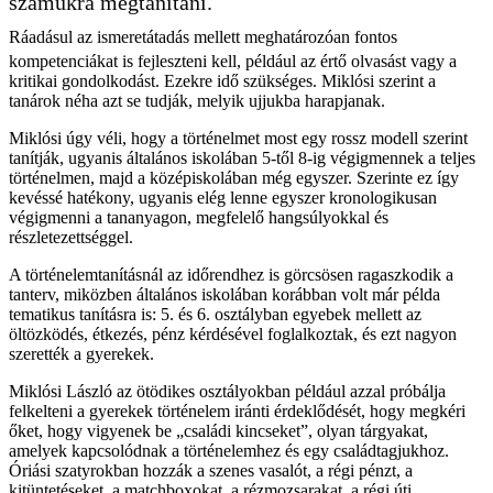
számukra megtanítani.
Ráadásul az ismeretátadás mellett meghatározóan fontos
kompetenciákat is fejleszteni kell, például az értő olvasást vagy a
kritikai gondolkodást. Ezekre idő szükséges. Miklósi szerint a
tanárok néha azt se tudják, melyik ujjukba harapjanak.
Miklósi úgy véli, hogy a történelmet most egy rossz modell szerint
tanítják, ugyanis általános iskolában 5-től 8-ig végigmennek a teljes
történelmen, majd a középiskolában még egyszer. Szerinte ez így
kevéssé hatékony, ugyanis elég lenne egyszer kronologikusan
végigmenni a tananyagon, megfelelő hangsúlyokkal és
részletezettséggel.
A történelemtanításnál az időrendhez is görcsösen ragaszkodik a
tanterv, miközben általános iskolában korábban volt már példa
tematikus tanításra is: 5. és 6. osztályban egyebek mellett az
öltözködés, étkezés, pénz kérdésével foglalkoztak, és ezt nagyon
szerették a gyerekek.
Miklósi László az ötödikes osztályokban például azzal próbálja
felkelteni a gyerekek történelem iránti érdeklődését, hogy megkéri
őket, hogy vigyenek be „családi kincseket”, olyan tárgyakat,
amelyek kapcsolódnak a történelemhez és egy családtagjukhoz.
Óriási szatyrokban hozzák a szenes vasalót, a régi pénzt, a
kitüntetéseket, a matchboxokat, a rézmozsarakat, a régi úti