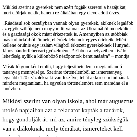
Miklósi szerint a gyerekek nem azért fogják szeretni a hazájukat,
mert előírják nekik, hanem ez általában egy eleve adott érzés.
„Ráadásul sok osztályban vannak olyan gyerekek, akiknek legalább
az egyik szülője nem magyar. Itt vannak az Ukrajnából menekültek
és a gazdasági okok miatt érkezettek is. Amennyiben az utóbbiak
más kultúrkörből jönnek, eltérőek lehetnek egyes értékeik. Miért
kellene örülnie egy iszlám világból érkezett gyerekeknek Hunyadi
János nándorfehérvári győzelmének? Ebben a helyzetben kiváló
lehetőség nyílik a különböző nézőpontok bemutatására” – mondja.
Másik fő gondként említi, hogy teljesíthetetlen a megtanítandó
tananyag mennyisége. Szerinte történelemből az ismeretanyag
legalább 120 százalékra ki van feszítve, tehát akkor sem tudnának
mindent megtanítani, ha egyetlen történelemóra sem maradna el a
tanévben.
Miklósi szerint van olyan iskola, ahol már augusztus
utolsó napjaiban azt a feladatot kapták a tanárok,
hogy gondolják át, mi az, amire tényleg szükségük
van a diákoknak, mely témákat, ismereteket kell