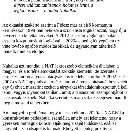
differenciáltan tanítsanak, holott ez lenne a
legfontosabb” - mondja Nahalka.
Az oktatási szakértő szerint a Fidesz már az első kormányra
kerülésekor, 1998-ban behozta a szocialista logikát azzal, hogy újra
bevezette a kerettanterveket. A 2012-es aztán végképp lepaktált
ezzel a központosított logikával, a 2020-as pedig lényegében ezt
vitte tovább apróbb módosításokkal, de ugyanolyan túlterhelő
maradt, mint az elődje.
Nahalka azt mondja, a NAT legrosszabb elemeiként általában a
magyar- és a történelemoktatást szokták kiemelni, de szerinte a
természettudományos tantárgyakat is ide lehet sorolni. A 2002-es és
2007-es NAT ugyanis a természettudományos tanításánál bevezetett
egy új elvet, miszerint ezeket a tárgyakat társadalomközpontúvá kell
tenni, vagyis olyanokat tanítani, amik a társadalom szempontjából is
hasznosak lesznek. Nahalka szerint ez már csak részlegesen maradt
meg a mostani tantervben.
Ami nagyobb probléma, hogy teljesen eltűnt a 2020-as NAT-ból a
konstruktivista pedagógiai szemlélet, amely azt jelentette, hogy a
gyerekek önmaguk konstruálják meg a saját tudásukat, ezáltal
nagyobb szabadságot is kapnak. Ehelyett jelenleg pozitivista