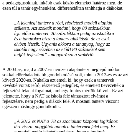
a pedagógusoknak, inkább csak közös elemeket határoz meg, de
ezen túl a tanár egyénenként, differenciáltan taníthatja a diákokat.
„A jelenlegi tanterv a régi, részletező modell alapján
született. Azt szokták mondani, hogy 80 százalékban
írja elő a tantervet, 20 százalékban pedig az iskolákra
és a tanárokra bízza a tanterv alakítását, de ez csak
elvben létezik. Ugyanis akkora a tananyag, hogy az
iskolák nagy részében az előírt 80 százalékot sem
tudják teljesíteni” - magyarázza a szakértő.
A 2003-as, majd a 2007-es nemzeti alaptanterv meglepő módon
sokkal előrehaladottabb gondolkodású volt, mint a 2012-es és az azt
követő 2020-as. Nahalka azt emeli ki, hogy ezek a tantervek
kevésbé voltak leíró, részletező jellegűek, és emellett bevezették a
fejlesztési feladat fogalmát, ami egy fontos mérföldkő volt. Ez azt
jelentette, hogy a NAT az iskola felé támasztott elvárást a
fejlesztésre, nem pedig a diákok felé. A mostani tanterv viszont
egészen máshogy gondolkodik.
„A 2012-es NAT a '78-as szocialista központi logikához
tért vissza, nagyjából annak a tantervnek felel meg. Ez
a modell pedig lehetetlenné teszi, hogy a tanárok