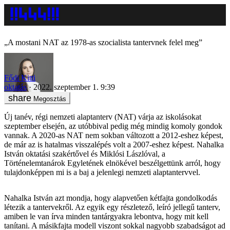
„A mostani NAT az 1978-as szocialista tantervnek felel meg”
Fődi Kitti
oktatás
2022. szeptember 1. 9:39
Megosztás
Új tanév, régi nemzeti alaptanterv (NAT) várja az iskolásokat
szeptember elsején, az utóbbival pedig még mindig komoly gondok
vannak. A 2020-as NAT nem sokban változott a 2012-eshez képest,
de már az is hatalmas visszalépés volt a 2007-eshez képest. Nahalka
István oktatási szakértővel és Miklósi Lászlóval, a
Történelemtanárok Egyletének elnökével beszélgettünk arról, hogy
tulajdonképpen mi is a baj a jelenlegi nemzeti alaptantervvel.
Nahalka István azt mondja, hogy alapvetően kétfajta gondolkodás
létezik a tantervekről. Az egyik egy részletező, leíró jellegű tanterv,
amiben le van írva minden tantárgyakra lebontva, hogy mit kell
tanítani. A másikfajta modell viszont sokkal nagyobb szabadságot ad