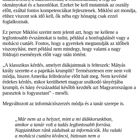
okmányokat és a hasonlókat. Ezeket be kell mutatniuk az osztály
előtt, ezáltal fontos kompetenciákat fejlesztenek. Miklósi azt mondja,
ehhez viszont sok idő kell, ők néha egy hónapig csak ezzel
foglalkoznak.
Ez persze Miklósi szerint nem jelenti azt, hogy ne kellene a
legfontosabb évszámokat is tudni, például a honfoglalásét vagy a
mohácsi csatáét. Fontos, hogy a gyerekek megtanulják az időbeli
viszonyítást, mert például nem mindegy, hogy valami a nagy
földrajzi események előtt vagy után történt.
„A klasszikus kérdés, amelyet diákjaimnak is felteszek: Mátyás
király szerette-e a paprikás krumplit? Természetesen erre nem volt
módja, hiszen Amerika felfedezése előtt halt meg. Nem kevésbé
érdekes kérdés, mikor kerülhetett magyar uralkodó tányérjába
krumpli, és hány évszázaddal később kezdték azt Magyarországon a
parasztok is fogyasztani” - meséli.
Megváltozott az információszerzés módja és a tanár szerepe is.
„Már nem az a helyzet, mint a mi diákkorunkban,
amikor a tanár volt a tudás legfontosabb forrása.
Napjainkban ránk zúdulnak az információk. Ha valaki
a mohácsi csatára kíváncsi, biztosan nem a