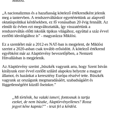
Miklósi.
„A nacionalizmus és a hazafiasság kötelező értékrendként jelenik
meg a tantervben. A rendszerváltáskor egyetértettünk az alapvető
oktatáspolitikai kérdésekben, ez fő vonásaiban 20 évig fennállt. Az
elmúlt tíz évben ezt megváltoztatták, így visszatértünk a
rendszerváltás előtti iskolák tipikus világához, egyúttal a száz évvel
ezelőtti ideológiához is” - magyarázza Miklósi.
Ez a szemlélet már a 2012-es NAT-ban is megjelent, de Miklósi
szerint a 2020-asban csak tovább erősödött. A kötelező értékrend
egyébként már az Alaptörvény bevezetőjében, a Nemzeti
Hitvallásban is megjelenik.
Az Alaptörvény szerint „büszkék vagyunk arra, hogy Szent István
királyunk ezer évvel ezelőtt szilárd alapokra helyezte a magyar
államot, és hazánkat a keresztény Európa részévé tette. Büszkék
vagyunk az országunk megmaradásáért, szabadságáért és
függetlenségéért küzdő őseinkre.”
„Mi történik, ha valaki ismeri, fontosnak is tartja
ezeket, de nem büszke, Alaptörvényellenes? Rossz
jegyet kéne kapnia?” - teszi fel a kérdést.