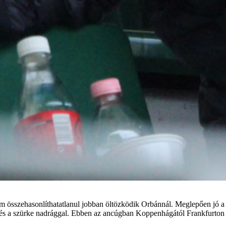
e, ám összehasonlíthatatlanul jobban öltözködik Orbánnál. Meglepően jó a
l és a szürke nadrággal. Ebben az ancúgban Koppenhágától Frankfurton