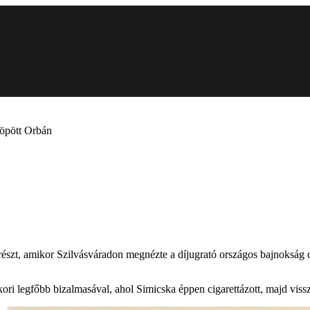
iköpött Orbán
észt, amikor Szilvásváradon megnézte a díjugrató országos bajnokság dö
ri legfőbb bizalmasával, ahol Simicska éppen cigarettázott, majd vissz