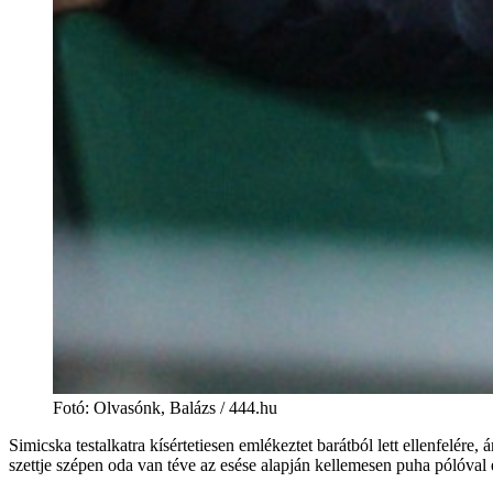
Fotó
:
Olvasónk, Balázs / 444.hu
Simicska testalkatra kísértetiesen emlékeztet barátból lett ellenfelér
szettje szépen oda van téve az esése alapján kellemesen puha pólóva