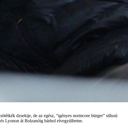
 sötétkék dzsekije, de az egész, “igényes normcore bürger” stílusú
 és Lyonon át Bolzanóig bárhol elvegyülhetne.