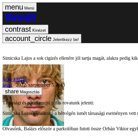
Menü
Kinézet
Jelentkezz be!
Simicska Lajos a sok cigizés ellenére jól tartja magát, alakra pedig k
Szily László
sport
2022. szeptember 5. 9:43
Megosztás
Társasági és páratlanujjú patás rovatunk jelenti:
Simicska Lajos vállalkozó a hétvégén ismét társasági eseményen vett r
Olvasónk, Balázs először a parkolóban futott össze Orbán Viktor egyko