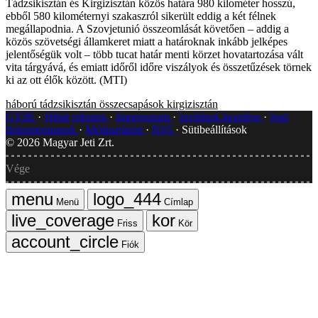
Tádzsikisztán és Kirgizisztán közös határa 980 kilométer hosszú,
ebből 580 kilométernyi szakaszról sikerült eddig a két félnek
megállapodnia. A Szovjetunió összeomlását követően – addig a
közös szövetségi államkeret miatt a határoknak inkább jelképes
jelentőségük volt – több tucat határ menti körzet hovatartozása vált
vita tárgyává, és emiatt időről időre viszályok és összetűzések törnek
ki az ott élők között. (MTI)
háború
tádzsikisztán
összecsapások
kirgizisztán
GYIK
Hibát jelentek
Impresszum
Javítások kezelése
Jogi
dokumentumok
Médiaajánlat
RSS
Sütibeállítások
©
2026
Magyar Jeti Zrt.
Vége
Menü
Címlap
Friss
Kör
Fiók