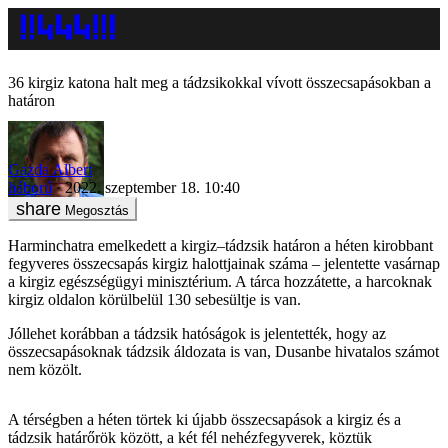
36 kirgiz katona halt meg a tádzsikokkal vívott összecsapásokban a
határon
Gazda Albert
háború
2022. szeptember 18. 10:40
Megosztás
Harminchatra emelkedett a kirgiz–tádzsik határon a héten kirobbant
fegyveres összecsapás kirgiz halottjainak száma – jelentette vasárnap
a kirgiz egészségügyi minisztérium. A tárca hozzátette, a harcoknak
kirgiz oldalon körülbelül 130 sebesültje is van.
Jóllehet korábban a tádzsik hatóságok is jelentették, hogy az
összecsapásoknak tádzsik áldozata is van, Dusanbe hivatalos számot
nem közölt.
A térségben a héten törtek ki újabb összecsapások a kirgiz és a
tádzsik határőrök között, a két fél nehézfegyverek, köztük