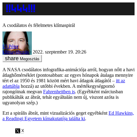
A csodálatos és félelmetes klímaspirál
Uj Péter
klímaváltozás
2022. szeptember 19. 20:26
Megosztás
A NASA csodálatos infografika-animációja arról, hogyan nőtt a havi
átlaghőmérséklet (pontosabban: az egyes hónapok átalaga mennyire
tért el az 1950 és 1981 között mért havi átlagok átlagától –
itt az
adattábla
hozzá) az utóbbi években. A mértékegységpornó
rajongóinak megvan
Fahrenheitben is
. (Egyébként márciusban
publikálták az ábrát, tehát egyáltalán nem új, viszont azóta is
ugyanolyan szép.)
Ezt a spirális ábrát, mint vizualizációs geget egyébként
Ed Hawkins,
a Readingi Egyetem kímakutatója találta ki
.