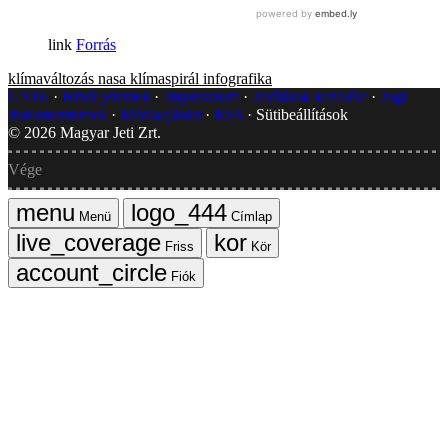
Forrás
klímaváltozás
nasa
klímaspirál
infografika
GYIK
Hibát jelentek
Impresszum
Javítások kezelése
Jogi
dokumentumok
Médiaajánlat
RSS
Sütibeállítások
©
2026
Magyar Jeti Zrt.
Vége
Menü
Címlap
Friss
Kör
Fiók