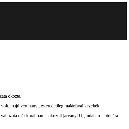
zata okozta.
olt, majd vért hányt, és eredetileg maláriával kezelték.
változata már korábban is okozott járványt Ugandában – utoljára