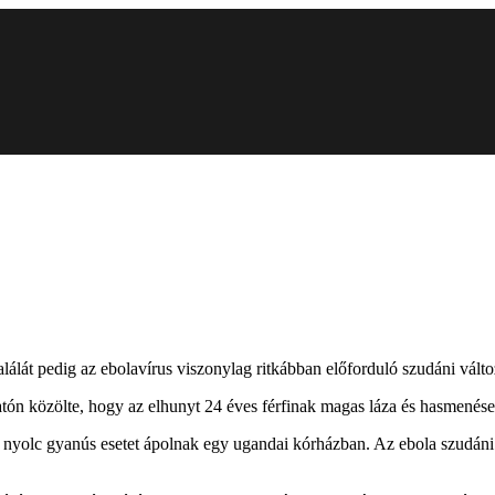
álát pedig az ebolavírus viszonylag ritkábban előforduló szudáni válto
tón közölte, hogy az elhunyt 24 éves férfinak magas láza és hasmenése v
nyolc gyanús esetet ápolnak egy ugandai kórházban. Az ebola szudáni 