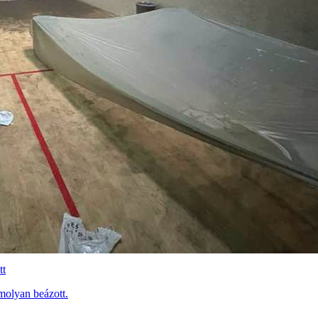
tt
molyan beázott.