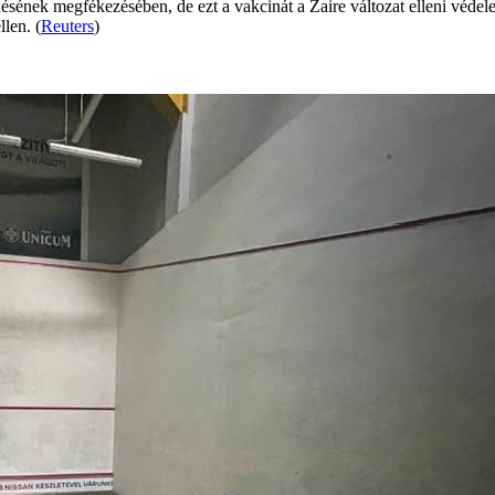
sének megfékezésében, de ezt a vakcinát a Zaire változat elleni véde
llen. (
Reuters
)