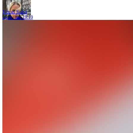
Német Szilvi
sport
ma 19:19