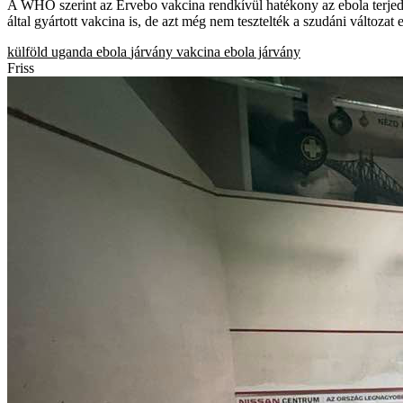
A WHO szerint az Ervebo vakcina rendkívül hatékony az ebola terjedé
által gyártott vakcina is, de azt még nem tesztelték a szudáni változat e
külföld
uganda
ebola
járvány
vakcina
ebola járvány
Friss