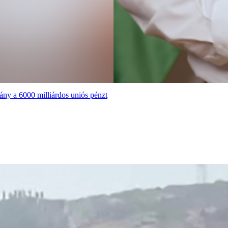
ány a 6000 milliárdos uniós pénzt