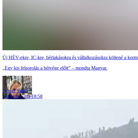
Új HÉV-ekre, IC-kre, bérlakásokra és vállalkozásokra költené a korm
„Egy kis felsorolás a hétvége előtt” – mondta Magyar.
Német Szilvi
gazdaság
ma 18:58