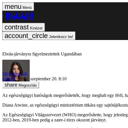
Menü
Kinézet
Jelentkezz be!
Ebola-járványra figyelmeztettek Ugandában
Mészáros Juli
külföld
2022. szeptember 20. 8:10
Megosztás
Az egészségügyi hatóságok megerősítették, hogy meghalt egy férfi, hal
Diana Atwine, az egészségügyi minisztérium titkára egy sajtótájékozta
Az Egészségügyi Világszervezet (WHO) megerősítette, hogy jelenleg 
2012-ben, 2019-ben pedig a zaire-i törzs okozott járványt.