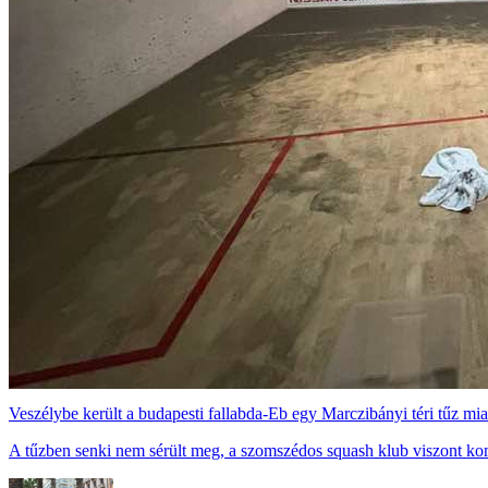
Veszélybe került a budapesti fallabda-Eb egy Marczibányi téri tűz mia
A tűzben senki nem sérült meg, a szomszédos squash klub viszont ko