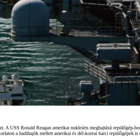
szt. A USS Ronald Reagan amerikai nukleáris meghajtású repülőgép-hor
laton a hadihajók mellett amerikai és dél-koreai harci repülőgépek is 