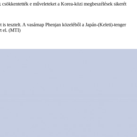
k csökkentették e műveleteket a Korea-közi megbeszélések sikerét
t is tesztelt. A vasárnap Phenjan közeléből a Japán-(Keleti)-tenger
t el. (MTI)