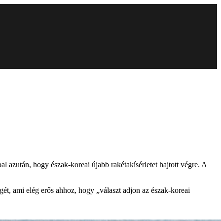
l azután, hogy észak-koreai újabb rakétakísérletet hajtott végre. A
gét, ami elég erős ahhoz, hogy „választ adjon az észak-koreai