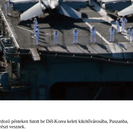
dozó pénteken futott be Dél-Korea keleti kikötővárosába, Puszanba,
részt vesznek.