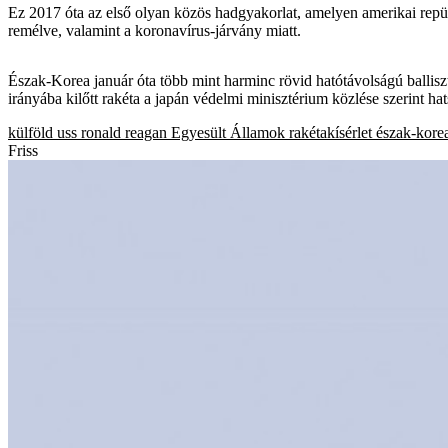
Ez 2017 óta az első olyan közös hadgyakorlat, amelyen amerikai repü
remélve, valamint a koronavírus-járvány miatt.
Észak-Korea január óta több mint harminc rövid hatótávolságú balliszti
irányába kilőtt rakéta a japán védelmi minisztérium közlése szerint ha
külföld
uss ronald reagan
Egyesült Államok
rakétakísérlet
észak-kore
Friss