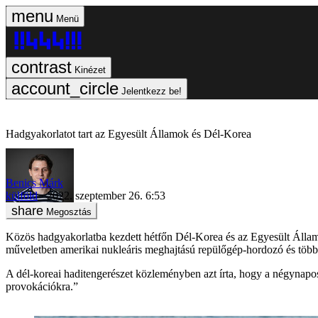
Menü
Kinézet
Jelentkezz be!
Hadgyakorlatot tart az Egyesült Államok és Dél-Korea
Benics Márk
külföld
2022. szeptember 26. 6:53
Megosztás
Közös hadgyakorlatba kezdett hétfőn Dél-Korea és az Egyesült Államok 
műveletben amerikai nukleáris meghajtású repülőgép-hordozó és több h
A dél-koreai haditengerészet közleményben azt írta, hogy a négynaposr
provokációkra.”