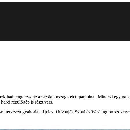
haditengerészete az ázsiai ország keleti partjainál. Mindezt egy nappa
arci repülőgép is részt vesz.
a tervezett gyakorlattal jelezni kívánják Szöul és Washington szövetsé