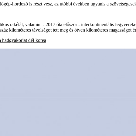
lőgép-hordozó is részt vesz, az utóbbi években ugyanis a szövetségese
kus rakétát, valamint - 2017 óta először - interkontinentális fegyvereke
tszáz kilométeres távolságot tett meg és ötven kilométeres magasságot ér
a
hadgyakorlat
dél-korea