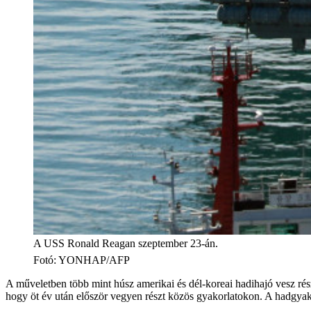
A USS Ronald Reagan szeptember 23-án.
Fotó
:
YONHAP/AFP
A műveletben több mint húsz amerikai és dél-koreai hadihajó vesz ré
hogy öt év után először vegyen részt közös gyakorlatokon. A hadgyakor