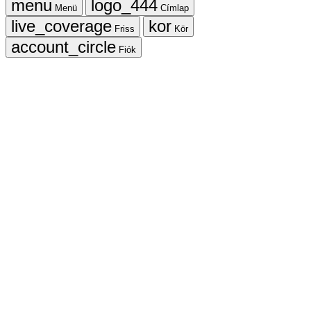
Menü
Címlap
Friss
Kör
Fiók