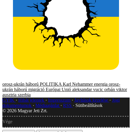
orosz-ukrán háború
POLITIKA
Karl Nehammer
energia
orosz-
ukrán háború
migráció
Európai Unió
aleksandar vucic
orbán viktor
ausztria
szerbia
GYIK
Hibát jelentek
Impresszum
Javítások kezelése
Jogi
dokumentumok
Médiaajánlat
RSS
Sütibeállítások
©
2026
Magyar Jeti Zrt.
Vége