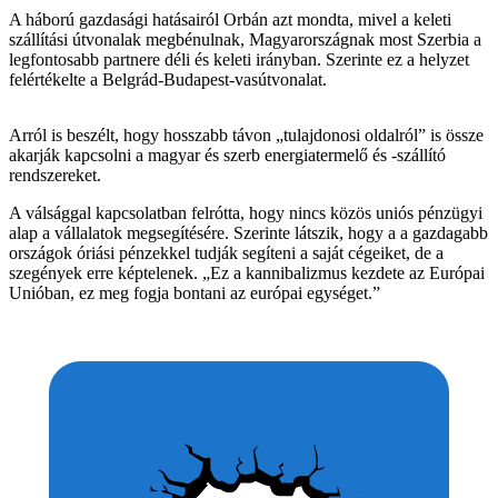
A háború gazdasági hatásairól Orbán azt mondta, mivel a keleti
szállítási útvonalak megbénulnak, Magyarországnak most Szerbia a
legfontosabb partnere déli és keleti irányban. Szerinte ez a helyzet
felértékelte a Belgrád-Budapest-vasútvonalat.
Arról is beszélt, hogy hosszabb távon „tulajdonosi oldalról” is össze
akarják kapcsolni a magyar és szerb energiatermelő és -szállító
rendszereket.
A válsággal kapcsolatban felrótta, hogy nincs közös uniós pénzügyi
alap a vállalatok megsegítésére. Szerinte látszik, hogy a a gazdagabb
országok óriási pénzekkel tudják segíteni a saját cégeiket, de a
szegények erre képtelenek. „Ez a kannibalizmus kezdete az Európai
Unióban, ez meg fogja bontani az európai egységet.”