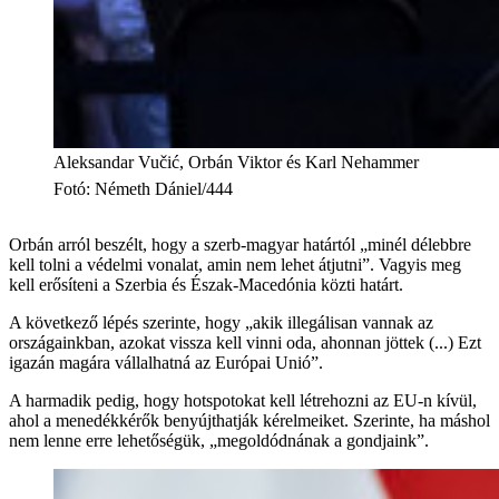
Aleksandar Vučić, Orbán Viktor és Karl Nehammer
Fotó
:
Németh Dániel/444
Orbán arról beszélt, hogy a szerb-magyar határtól „minél délebbre
kell tolni a védelmi vonalat, amin nem lehet átjutni”. Vagyis meg
kell erősíteni a Szerbia és Észak-Macedónia közti határt.
A következő lépés szerinte, hogy „akik illegálisan vannak az
országainkban, azokat vissza kell vinni oda, ahonnan jöttek (...) Ezt
igazán magára vállalhatná az Európai Unió”.
A harmadik pedig, hogy hotspotokat kell létrehozni az EU-n kívül,
ahol a menedékkérők benyújthatják kérelmeiket. Szerinte, ha máshol
nem lenne erre lehetőségük, „megoldódnának a gondjaink”.