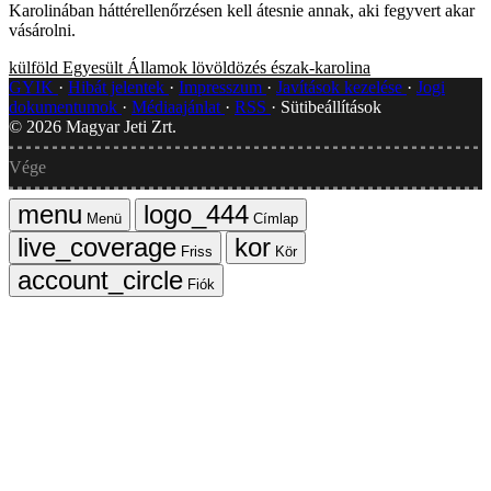
Karolinában háttérellenőrzésen kell átesnie annak, aki fegyvert akar
vásárolni.
külföld
Egyesült Államok
lövöldözés
észak-karolina
GYIK
Hibát jelentek
Impresszum
Javítások kezelése
Jogi
dokumentumok
Médiaajánlat
RSS
Sütibeállítások
©
2026
Magyar Jeti Zrt.
Vége
Menü
Címlap
Friss
Kör
Fiók