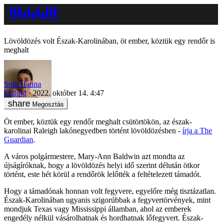
Lövöldözés volt Észak-Karolinában, öt ember, köztük egy rendőr is
meghalt
Solti Hanna
külföld
2022. október 14. 4:47
Megosztás
Öt ember, köztük egy rendőr meghalt csütörtökön, az észak-
karolinai Raleigh lakónegyedben történt lövöldözésben -
írja a The
Guardian
.
A város polgármestere, Mary-Ann Baldwin azt mondta az
újságíróknak, hogy a lövöldözés helyi idő szerint délután ötkor
történt, este hét körül a rendőrök lelőtték a feltételezett támadót.
Hogy a támadónak honnan volt fegyvere, egyelőre még tisztázatlan.
Észak-Karolinában ugyanis szigorúbbak a fegyvertörvények, mint
mondjuk Texas vagy Mississippi államban, ahol az emberek
engedély nélkül vásárolhatnak és hordhatnak lőfegyvert. Észak-