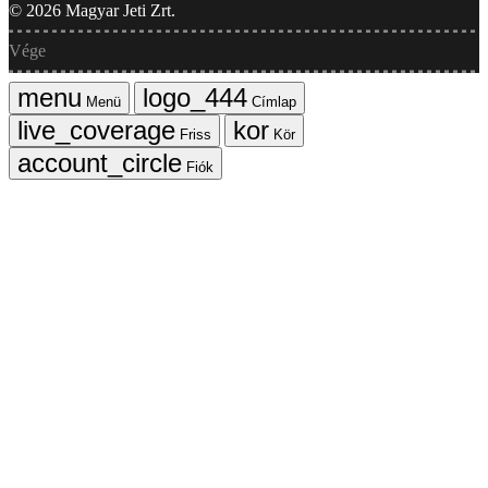
©
2026
Magyar Jeti Zrt.
Vége
Menü
Címlap
Friss
Kör
Fiók