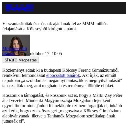
Visszautasították és másnak ajánlanák fel az MMM milliós
felajánlását a Kölcseyből kirúgott tanárok
Mészáros Juli
oktatás
2022. október 17. 10:05
Megosztás
Közleményt adtak ki a budapesti Kölcsey Ferenc Gimnáziumból
rendkívüli felmondással
elbocsátott tanárok
. Azt írják, az elmúlt
napokban „a szolidaritás megannyi fantasztikus megnyilvánulását”
tapasztalták meg, ami meghatotta és reménnyel töltötte el őket.
Köszönik a támogatást, és köszönik azt is, hogy a Márki-Zay Péter
által vezetett Mindenki Magyarországa Mozgalom fejenként
egymillió forintot ajánlott fel nekik, de ezt nem fogadják el, inkább
azt kérik, hogy ezt az összeget „megosztva a Kölcsey Gimnázium
alapítványának, illetve a Tanítanék Mozgalom sztrájkalapjának
juttassák el”.