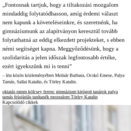
„Fontosnak tartjuk, hogy a tiltakozási mozgalom
mindaddig folytatódhasson, amíg érdemi választ
nem kapunk a követeléseinkre, és szeretnénk, ha
gimnáziumunk az alapítványon keresztül tovább
folytathatná az eddig elkezdett projekteket, s ebben
némi segítséget kapna. Meggyőződésünk, hogy a
szolidaritás a jelen időszak legfontosabb értéke,
ezért igyekszünk mi is tenni”
– írta közös közleményében Molnár Barbara, Ocskó Emese, Palya
Tamás, Sallai Katalin, és Törley Katalin.
oktatás
mmm
kölcsey ferenc gimnázium
kirúgott tanárok
palya
tamás
felajánlás
tanítanék mozgalom
Törley Katalin
Kapcsolódó cikkek