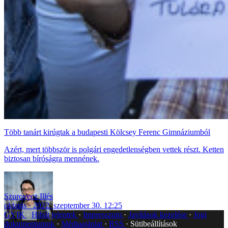
Több tanárt kirúgtak a budapesti Kölcsey Ferenc Gimnáziumból
Azért, mert többször is polgári engedetlenségben vettek részt. Ketten
biztosan bíróságra mennének.
Szurovecz Illés
oktatás
2022. szeptember 30. 12:25
GYIK
Hibát jelentek
Impresszum
Javítások kezelése
Jogi
dokumentumok
Médiaajánlat
RSS
Sütibeállítások