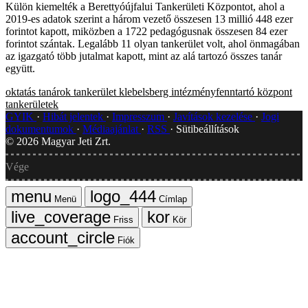
Külön kiemelték a Berettyóújfalui Tankerületi Központot, ahol a
2019-es adatok szerint a három vezető összesen 13 millió 448 ezer
forintot kapott, miközben a 1722 pedagógusnak összesen 84 ezer
forintot szántak. Legalább 11 olyan tankerület volt, ahol önmagában
az igazgató több jutalmat kapott, mint az alá tartozó összes tanár
együtt.
oktatás
tanárok
tankerület
klebelsberg intézményfenntartó központ
tankerületek
GYIK
Hibát jelentek
Impresszum
Javítások kezelése
Jogi
dokumentumok
Médiaajánlat
RSS
Sütibeállítások
©
2026
Magyar Jeti Zrt.
Vége
Menü
Címlap
Friss
Kör
Fiók