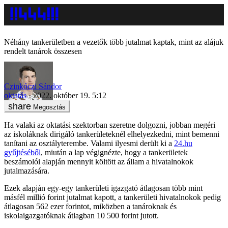
Néhány tankerületben a vezetők több jutalmat kaptak, mint az alájuk
rendelt tanárok összesen
Czinkóczi Sándor
oktatás
2022. október 19. 5:12
Megosztás
Ha valaki az oktatási szektorban szeretne dolgozni, jobban megéri
az iskoláknak dirigáló tankerületeknél elhelyezkedni, mint bemenni
tanítani az osztályterembe. Valami ilyesmi derült ki a
24.hu
gyűjtéséből
, miután a lap végignézte, hogy a tankerületek
beszámolói alapján mennyit költött az állam a hivatalnokok
jutalmazására.
Ezek alapján egy-egy tankerületi igazgató átlagosan több mint
másfél millió forint jutalmat kapott, a tankerületi hivatalnokok pedig
átlagosan 562 ezer forintot, miközben a tanároknak és
iskolaigazgatóknak átlagban 10 500 forint jutott.