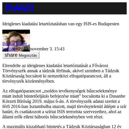
Ideiglenes kiadatási letartóztatásban van egy ISIS-es Budapesten
Bódog Bálint
belföld
2022. november 3. 15:43
Megosztás
Elrendelte az ideiglenes kiadatási letartóztatását a Fővárosi
Törvényszék annak a tádzsik férfinak, akivel szemben a Tádzsik
Köztársaság bocsátott ki nemzetközi elfogatóparancsot, áll a
törvényszék közleményében.
Az elfogatóparancsot „zsoldos tevékenységek bűncselekménye
miatt indult büntetőeljárás befejezése miatt” bocsátotta ki a Dusanbe
Körzeti Bíróság 2019. május 6-án. A törvényszék adatai szerint a
férfi 2016-ban Isztambulba utazott, majd törvénytelenül átlépte a szír
határt, és csatlakozott a szíriai ISIS terrorista szervezethez, ahol az
állami erők elleni háborús bűncselekményben vett részt.
A maximális kiszabható büntetés a Tádzsik Köztársaságban 12 év