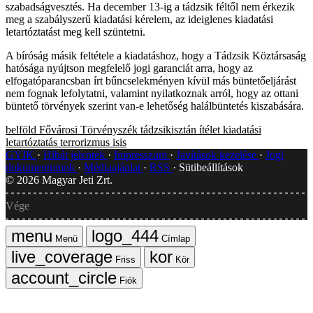
szabadságvesztés. Ha december 13-ig a tádzsik féltől nem érkezik
meg a szabályszerű kiadatási kérelem, az ideiglenes kiadatási
letartóztatást meg kell szüntetni.
A bíróság másik feltétele a kiadatáshoz, hogy a Tádzsik Köztársaság
hatósága nyújtson megfelelő jogi garanciát arra, hogy az
elfogatóparancsban írt bűncselekményen kívül más büntetőeljárást
nem fognak lefolytatni, valamint nyilatkoznak arról, hogy az ottani
büntető törvények szerint van-e lehetőség halálbüntetés kiszabására.
belföld
Fővárosi Törvényszék
tádzsikisztán
ítélet
kiadatási
letartóztatás
terrorizmus
isis
GYIK
Hibát jelentek
Impresszum
Javítások kezelése
Jogi
dokumentumok
Médiaajánlat
RSS
Sütibeállítások
©
2026
Magyar Jeti Zrt.
Vége
Menü
Címlap
Friss
Kör
Fiók