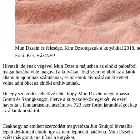
Mun Dzsein és felesége, Kim Dzsongszuk a kutyákkal 2018. n
Fotó
:
Kék Ház/AFP
Hivatali idejének végével Mun Dzsein májusban az elnöki palotából
magánházába vitte magával a kutyákat. Jogi szempontból az állatok
állami tulajdonnak számítanak, és az elnök távozásával át kellett
volna adni őket az elnöki archívumnak.
De egy szerződés lehetővé tette, hogy Mun Dzsein megtarthassa
Gomit és Szongkangot, illetve a kutyakölykök egyikét, és ezért
havonta a fenntartásukra átszámítva 723 ezer forint járandóságot kap
az államkincstártól.
Csakhogy az említett szerződést megvétózta Jun Szukjol hivatalba
lépett dél-koreai elnök, így az nem léphetett hatályba. Mun Dzsein
ezért más gondjaira bízná a kutyákat.