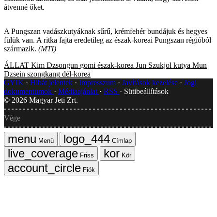
átvenné őket.
A Pungszan vadászkutyáknak sűrű, krémfehér bundájuk és hegyes
fülük van. A ritka fajta eredetileg az észak-koreai Pungszan régióból
származik.
(MTI)
ÁLLAT
Kim Dzsongun
gomi
észak-korea
Jun Szukjol
kutya
Mun
Dzsein
szongkang
dél-korea
GYIK
Hibát jelentek
Impresszum
Javítások kezelése
Jogi
dokumentumok
Médiaajánlat
RSS
Sütibeállítások
©
2026
Magyar Jeti Zrt.
Vége
Menü
Címlap
Friss
Kör
Fiók