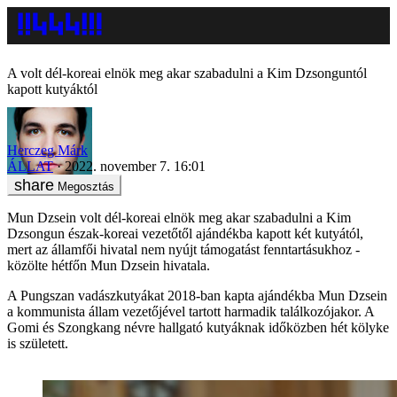
A volt dél-koreai elnök meg akar szabadulni a Kim Dzsonguntól
kapott kutyáktól
Herczeg Márk
ÁLLAT
2022. november 7. 16:01
Megosztás
Mun Dzsein volt dél-koreai elnök meg akar szabadulni a Kim
Dzsongun észak-koreai vezetőtől ajándékba kapott két kutyától,
mert az államfői hivatal nem nyújt támogatást fenntartásukhoz -
közölte hétfőn Mun Dzsein hivatala.
A Pungszan vadászkutyákat 2018-ban kapta ajándékba Mun Dzsein
a kommunista állam vezetőjével tartott harmadik találkozójakor. A
Gomi és Szongkang névre hallgató kutyáknak időközben hét kölyke
is született.