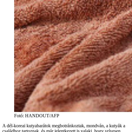
Fotó
:
HANDOUT/AFP
A dél-koreai kutyabarátok megbotránkoztak, mondván, a kutyák a
családhoz tartoznak, és már jelentkezett is valaki, hogy szívesen