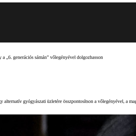
gy a „6. generációs sámán” vőlegényével dolgozhasson
 alternatív gyógyászati üzletére összpontosítson a vőlegényével, a mag