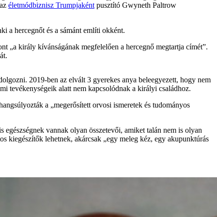
 az
életmódbiznisz Trumpjaként
pusztító Gwyneth Paltrow
ki a hercegnőt és a sámánt említi okként.
zont „a király kívánságának megfelelően a hercegnő megtartja címét”.
át.
tt dolgozni. 2019-ben az elvált 3 gyerekes anya beleegyezett, hogy nem
mi tevékenységeik alatt nem kapcsolódnak a királyi családhoz.
 hangsúlyozták a „megerősített orvosi ismeretek és tudományos
lis egészségnek vannak olyan összetevői, amiket talán nem is olyan
ontos kiegészítők lehetnek, akárcsak „egy meleg kéz, egy akupunktúrás