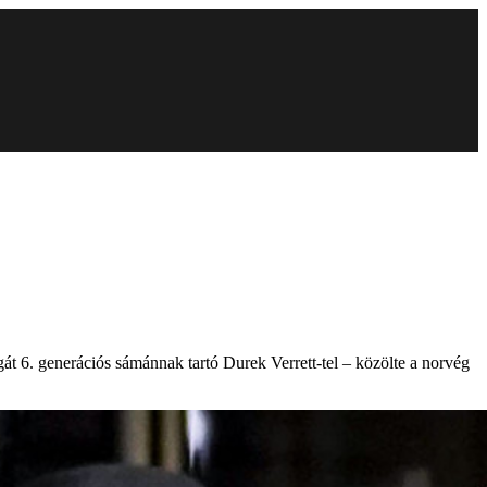
át 6. generációs sámánnak tartó Durek Verrett-tel – közölte a norvég