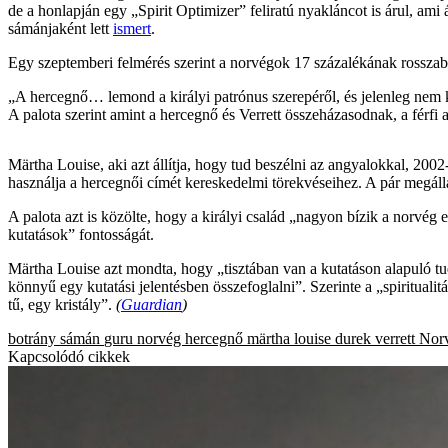
de a honlapján egy „Spirit Optimizer” feliratú nyakláncot is árul, ami á
sámánjaként lett
ismert
.
Egy szeptemberi felmérés szerint a norvégok 17 százalékának rosszabb 
„A hercegnő… lemond a királyi patrónus szerepéről, és jelenleg nem ké
A palota szerint amint a hercegnő és Verrett összeházasodnak, a férfi a
Märtha Louise, aki azt állítja, hogy tud beszélni az angyalokkal, 200
használja a hercegnői címét kereskedelmi törekvéseihez. A pár megál
A palota azt is közölte, hogy a királyi család „nagyon bízik a norvé
kutatások” fontosságát.
Märtha Louise azt mondta, hogy „tisztában van a kutatáson alapuló tud
könnyű egy kutatási jelentésben összefoglalni”. Szerinte a „spirituali
tű, egy kristály”.
(
Guardian
)
botrány
sámán
guru
norvég hercegnő
märtha louise
durek verrett
Nor
Kapcsolódó cikkek