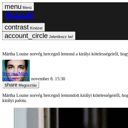
Menü
Kinézet
Jelentkezz be!
Märtha Louise norvég hercegnő lemond a királyi kötelességeiről, ho
Herczeg Márk
botrány
2022. november 8. 15:30
Megosztás
Märtha Louise norvég hercegnő lemondott királyi kötelességeiről, hogy
királyi palota.