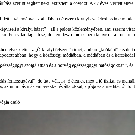
llítása szerint segített neki leküzdeni a covidot. A 47 éves Verrett eleve
lett a véleménye az általában népszerű királyi családról, szinte minden
pviseli a királyi házat” – áll a palota közleményében, ami szerint vis
 királyi család tagja lesz, de nem lesz címe és nem képviseli a monarchi
2-ben elvesztette az „Ő királyi felsége” címét, amikor „látóként” kezde
lapodott abban, hogy a közösségi médiában, a médiában és a kereskedel
g egészségügyi szolgálatban és a norvég egészségügyi hatóságokban”, és
ás fontosságával”, de úgy véli, „a jó életnek meg a jó fizikai és mentá
tás, az intimitás más emberekkel és állatokkal, a jóga és a meditáció” f
végia
csaló