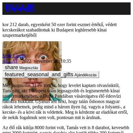
212 darab, egyenként 50 ezer forint eszmei értékű, védett
kecskerákot szabadítottak ki Budapest leghíresebb kínai
szupermarketjéből
Szily László
ÁLLAT
2022. november 18. 10:35
Megosztás
Ajándékozás
Még augusztus 31-én történt, hogy levelet kaptam olvasónktól,
Tamástól, aki Budapest talán legnagyobb és legismertebb kínai
szupermarketjében, a Duna Pandában vásárolgatva élő édesvízi
rákokra bukkant. Gyanús lett neki, hogy talán őshonos magyar
rákok lehetnek, pedig mind a három ilyen faj, vagyis a folyami-, a
kecske- és a kövi rák is védettek. Meg is kérdezte az eladókat erről,
de nekik fogalmuk sem volt, pontosan mit is árulnak.
Az élő rák kilója 8000 forint volt, Tamás vett is 8 darabot, kevesebb
mint 3000 forintért, vagyis darabja alig került többe 300 forintnál.