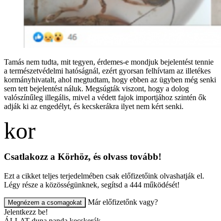
Tamás nem tudta, mit tegyen, érdemes-e mondjuk bejelentést tennie
a természetvédelmi hatóságnál, ezért gyorsan felhívtam az illetékes
kormányhivatalt, ahol megtudtam, hogy ebben az ügyben még senki
sem tett bejelentést náluk. Megsúgták viszont, hogy a dolog
valószínűleg illegális, mivel a védett fajok importjához szintén ők
adják ki az engedélyt, és kecskerákra ilyet nem kért senki.
Csatlakozz a Körhöz, és olvass tovább!
Ezt a cikket teljes terjedelmében csak előfizetőink olvashatják el.
Légy része a közösségünknek, segítsd a 444 működését!
Már előfizetőnk vagy?
Megnézem a csomagokat
Jelentkezz be!
ÁLLAT
duna panda
kecskerák