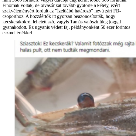
Finomak voltak, de olvasónkat tovább gyötörte a kétely, ezért
szakvéleményért fordult az "Ízeltlábú határozó" nevű zárt FB-
csoporthoz. A hozzáértők itt gyorsan beazonosították, hogy
kecskerákokról lehetett szó, vagyis Tamás valószínűleg joggal
gyanakodott. Ez ugyanis védett faj, példányonként 50 ezer forintos
eszmei értékkel.