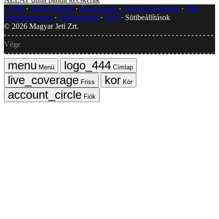
GYIK
Hibát jelentek
Impresszum
Javítások kezelése
Jogi
dokumentumok
Médiaajánlat
RSS
Sütibeállítások
©
2026
Magyar Jeti Zrt.
Vége
Menü
Címlap
Friss
Kör
Fiók