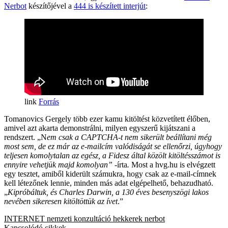
Nerbot
készítőjével a
444 is készített interjút
:
Forrás
Tomanovics Gergely több ezer kamu kitöltést közvetített élőben,
amivel azt akarta demonstrálni, milyen egyszerű kijátszani a
rendszert. „N
em csak a CAPTCHA-t nem sikerült beállítani még
most sem, de ez már az e-mailcím valódiságát se ellenőrzi, úgyhogy
teljesen komolytalan az egész, a Fidesz által közölt kitöltésszámot is
ennyire vehetjük majd komolyan” -
írta
.
Most a hvg.hu is elvégzett
egy tesztet, amiből kiderült számukra, hogy csak az e-mail-címnek
kell létezőnek lennie, minden más adat elgépelhető, behazudható.
„
Kipróbáltuk, és Charles Darwin, a 130 éves besenyszögi lakos
nevében sikeresen kitöltöttük az ívet
.”
INTERNET
nemzeti konzultáció
hekkerek
nerbot
Kapcsolódó cikkek