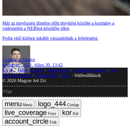
Már az ügyészség döntése előtt tényként közölte a kormány a
vádemelést a NERbot készítője ellen
Pedig első körben inkább visszadobták a feljelentést.
Czinkóczi Sándor
képzavar
2021. július 30. 13:42
GYIK
Hibát jelentek
Impresszum
Javítások kezelése
Jogi
dokumentumok
Médiaajánlat
RSS
Sütibeállítások
©
2026
Magyar Jeti Zrt.
Vége
Menü
Címlap
Friss
Kör
Fiók