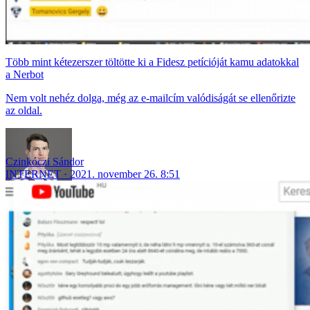
Több mint kétezerszer töltötte ki a Fidesz petícióját kamu adatokkal
a Nerbot
Nem volt nehéz dolga, még az e-mailcím valódiságát se ellenőrizte
az oldal.
Czinkóczi Sándor
INTERNET
2021. november 26. 8:51