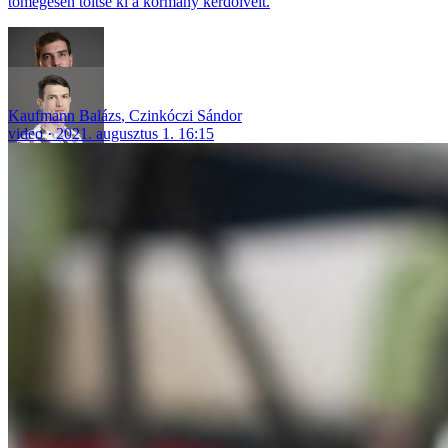
tömegesen töltse ki a kormány kérdőíveit.
Kaufmann Balázs
,
Czinkóczi Sándor
video
2021. augusztus 1. 16:15