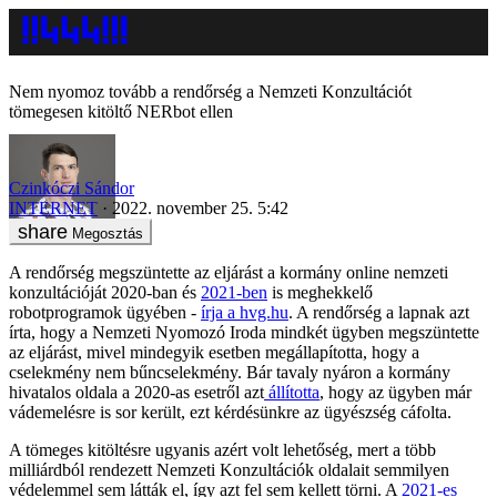
Nem nyomoz tovább a rendőrség a Nemzeti Konzultációt
tömegesen kitöltő NERbot ellen
Czinkóczi Sándor
INTERNET
2022. november 25. 5:42
Megosztás
A rendőrség megszüntette az eljárást a kormány online nemzeti
konzultációját 2020-ban és
2021-ben
is meghekkelő
robotprogramok ügyében -
írja a hvg.hu
. A rendőrség a lapnak azt
írta, hogy a Nemzeti Nyomozó Iroda mindkét ügyben megszüntette
az eljárást, mivel mindegyik esetben megállapította, hogy a
cselekmény nem bűncselekmény. Bár tavaly nyáron a kormány
hivatalos oldala a 2020-as esetről azt
állította
, hogy az ügyben már
vádemelésre is sor került, ezt kérdésünkre az ügyészség cáfolta.
A tömeges kitöltésre ugyanis azért volt lehetőség, mert a több
milliárdból rendezett Nemzeti Konzultációk oldalait semmilyen
védelemmel sem látták el, így azt fel sem kellett törni. A
2021-es