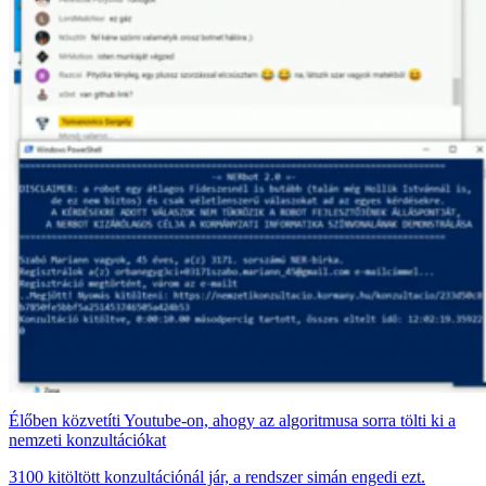
Élőben közvetíti Youtube-on, ahogy az algoritmusa sorra tölti ki a
nemzeti konzultációkat
3100 kitöltött konzultációnál jár, a rendszer simán engedi ezt.