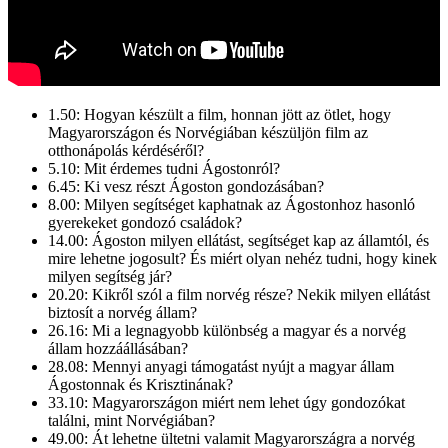
1.50: Hogyan készült a film, honnan jött az ötlet, hogy
Magyarországon és Norvégiában készüljön film az
otthonápolás kérdéséről?
5.10: Mit érdemes tudni Ágostonról?
6.45: Ki vesz részt Ágoston gondozásában?
8.00: Milyen segítséget kaphatnak az Ágostonhoz hasonló
gyerekeket gondozó családok?
14.00: Ágoston milyen ellátást, segítséget kap az államtól, és
mire lehetne jogosult? És miért olyan nehéz tudni, hogy kinek
milyen segítség jár?
20.20: Kikről szól a film norvég része? Nekik milyen ellátást
biztosít a norvég állam?
26.16: Mi a legnagyobb különbség a magyar és a norvég
állam hozzáállásában?
28.08: Mennyi anyagi támogatást nyújt a magyar állam
Ágostonnak és Krisztinának?
33.10: Magyarországon miért nem lehet úgy gondozókat
találni, mint Norvégiában?
49.00: Át lehetne ültetni valamit Magyarországra a norvég