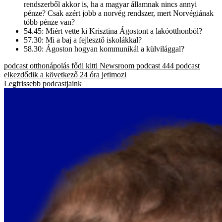
rendszerből akkor is, ha a magyar államnak nincs annyi
pénze? Csak azért jobb a norvég rendszer, mert Norvégiának
több pénze van?
54.45: Miért vette ki Krisztina Ágostont a lakóotthonból?
57.30: Mi a baj a fejlesztő iskolákkal?
58.30: Ágoston hogyan kommunikál a külvilággal?
podcast
otthonápolás
fődi kitti
Newsroom podcast
444 podcast
elkezdődik a következő 24 óra
jetimozi
Legfrissebb podcastjaink