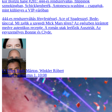
Borízű hang #281: 444-es rendszerváltás, filippínók
szmokingban, Schicklgruberék, Antonescu-washing – csapatjuk,
mint külügyes a VIP-váróban
444-es rendszerváltás fényfestéssel, Ace of Spadesszel, Bede-
tánccal. Mi zajlik a szegedi Mick Mars téren? Az egészben kirántott
medve autentikus receptje. A román utak leelőzik Ausztriát. Az
egyszemélyes Bonnie és Clyde.
Uj Péter
,
Bede Márton
,
Winkler Róbert
podcast
augusztus 1. 10:08