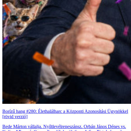
Borízű hang #280: Élethalálharc a Központi Azonosítási Ügynökkel
[rövid verzió]
Bede Márton vállalja. Nyíltlevélreneszánsz. Orbán János Dénes vs.