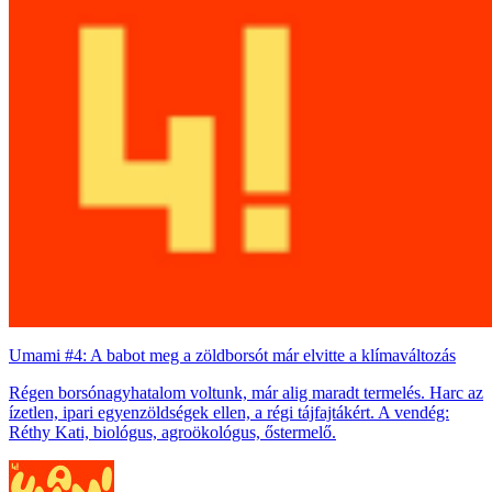
Umami #4: A babot meg a zöldborsót már elvitte a klímaváltozás
Régen borsónagyhatalom voltunk, már alig maradt termelés. Harc az
ízetlen, ipari egyenzöldségek ellen, a régi tájfajtákért. A vendég:
Réthy Kati, biológus, agroökológus, őstermelő.