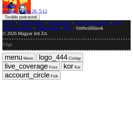
Umami
podcast
július 26. 5:12
További podcastok
GYIK
Hibát jelentek
Impresszum
Javítások kezelése
Jogi
dokumentumok
Médiaajánlat
RSS
Sütibeállítások
©
2026
Magyar Jeti Zrt.
Vége
Menü
Címlap
Friss
Kör
Fiók