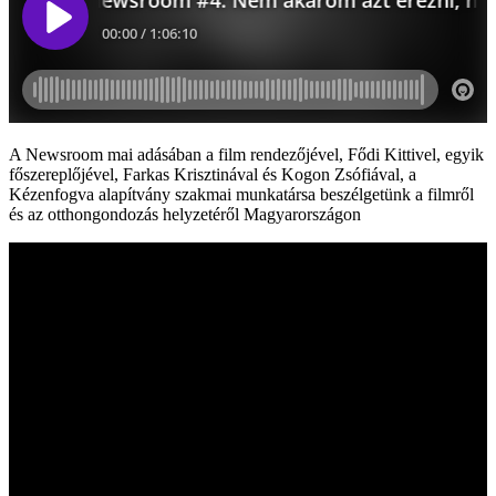
A Newsroom mai adásában a film rendezőjével, Fődi Kittivel, egyik
főszereplőjével, Farkas Krisztinával és Kogon Zsófiával, a
Kézenfogva alapítvány szakmai munkatársa beszélgetünk a filmről
és az otthongondozás helyzetéről Magyarországon