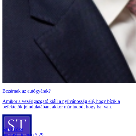
Bezárnak az autógyárak?
Amikor a vezérigazgató kiáll a nyilvánosság elé, hogy bízik a
befektetők jóindulatában, akkor már tudod, hogy baj van.
Saját Tőke
podcast
tegnap 5:29