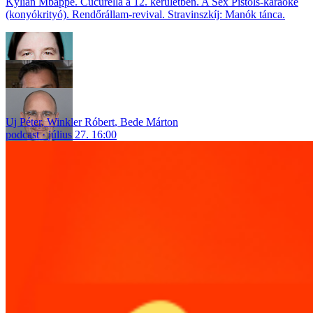
Kylian Mbappé. Cucurella a 12. kerületben. A Sex Pistols-karaoke
(konyókrityó). Rendőrállam-revival. Stravinszkíj: Manók tánca.
Uj Péter
,
Winkler Róbert
,
Bede Márton
podcast
július 27. 16:00