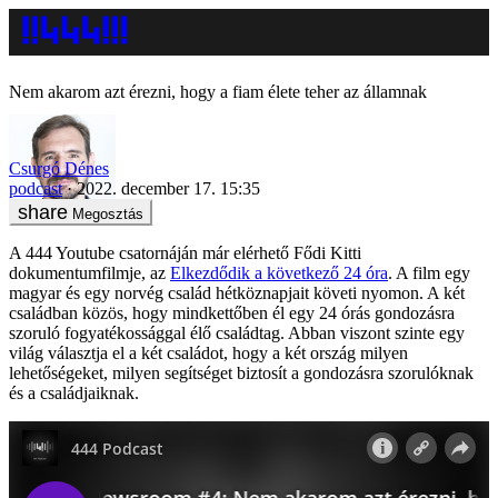
Nem akarom azt érezni, hogy a fiam élete teher az államnak
Csurgó Dénes
podcast
2022. december 17. 15:35
Megosztás
A 444 Youtube csatornáján már elérhető Fődi Kitti
dokumentumfilmje, az
Elkezdődik a következő 24 óra
. A film egy
magyar és egy norvég család hétköznapjait követi nyomon. A két
családban közös, hogy mindkettőben él egy 24 órás gondozásra
szoruló fogyatékossággal élő családtag. Abban viszont szinte egy
világ választja el a két családot, hogy a két ország milyen
lehetőségeket, milyen segítséget biztosít a gondozásra szorulóknak
és a családjaiknak.