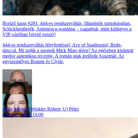
Borízű hang #281: 444-es rendszerváltás, filippínók szmokingban,
Schicklgruberék, Antonescu-washing – csapatjuk, mint külügyes a
VIP-váróban [rövid verzió]
444-es rendszerváltás fényfestéssel, Ace of Spadesszel, Bede-
tánccal. Mi zajlik a szegedi Mick Mars téren? Az egészben kirántott
medve autentikus receptje. A román utak leelőzik Ausztriát. Az
egyszemélyes Bonnie és Clyde.
Bede Márton
,
Winkler Róbert
,
Uj Péter
podcast
hétfő 16:00