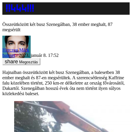
Összeütközött két busz Szenegálban, 38 ember meghalt, 87
megsérült
Herczeg Márk
baleset
2023. január 8. 17:52
Megosztás
Hajnalban összeütközött két busz Szenegálban, a balesetben 38
ember meghalt és 87-en megsérültek. A szerencsétlenség Kaffrine
falu közelében történt, 250 km-re délkeletre az ország fővárosától,
Dakartól. Szenegálban hosszú évek óta nem történt ilyen súlyos
közlekedési baleset.