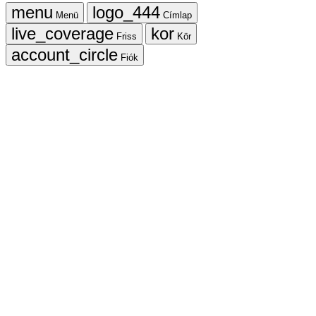
Menü
Címlap
Friss
Kör
Fiók