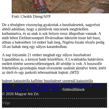
Fotó
:
Cheikh Dieng/AFP
De a térségben viszonylag gyakoriak a buszbalesetek, nagyrészt
abból adódóan, hogy a járművek nincsenek megfelelően
karbantartva, és az utak is sok helyen rossz állapotban vannak. A
múlt héten Elefántcsontpart fővárosában ütközött össze két busz,
abban a balesetben 14 ember halt meg, Nigéria északi részén pedig
18-an haltak meg egy súlyos karambolban.
A nap folyamán 21 ember meghalt egy súlyos buszbaleset
Ugandában is, a kenyai határ közelében. A Lwakhakha határváros
mellett történt szerencsétlenségnek 49 sérültje is volt. A buszsofőr
feltehetően gyorshajtás miatt elvesztette uralmát járműve felett, letért
az útról és egy parkoló teherautónak hajtott.
(MTI)
baleset
katasztrófa
kaffrine
buszbaleset
szenegál
katasztrófa
GYIK
Hibát jelentek
Impresszum
Javítások kezelése
Jogi
dokumentumok
Médiaajánlat
RSS
Sütibeállítások
©
2026
Magyar Jeti Zrt.
Vége