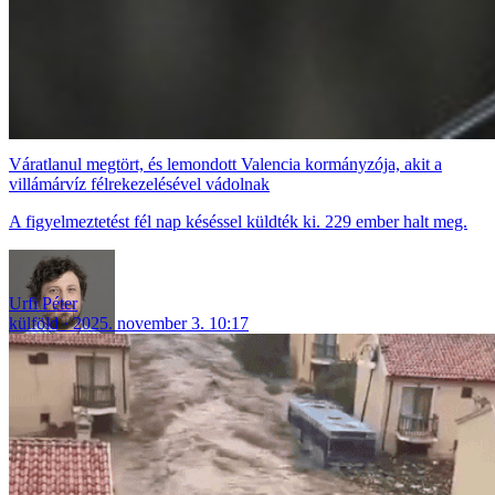
Váratlanul megtört, és lemondott Valencia kormányzója, akit a
villámárvíz félrekezelésével vádolnak
A figyelmeztetést fél nap késéssel küldték ki. 229 ember halt meg.
Urfi Péter
külföld
2025. november 3. 10:17