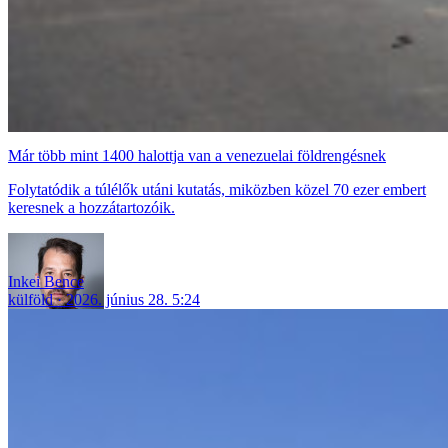
Már több mint 1400 halottja van a venezuelai földrengésnek
Folytatódik a túlélők utáni kutatás, miközben közel 70 ezer embert
keresnek a hozzátartozóik.
Inkei Bence
külföld
2026. június 28. 5:24