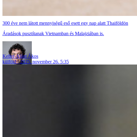
300 éve nem látott mennyiségű eső esett egy nap alatt Thaiföldön
Áradások pusztítanak Vietnamban és Malajziában is.
Keller-Alánt Ákos
külföld
2025. november 26. 5:35