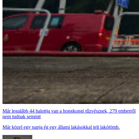
Már legalább 44 halottja van a hongkongi tűzvésznek, 279 emberről
nem tudnak semmit
Már közel egy napja ég egy állami lakásokkal teli lakótömb.