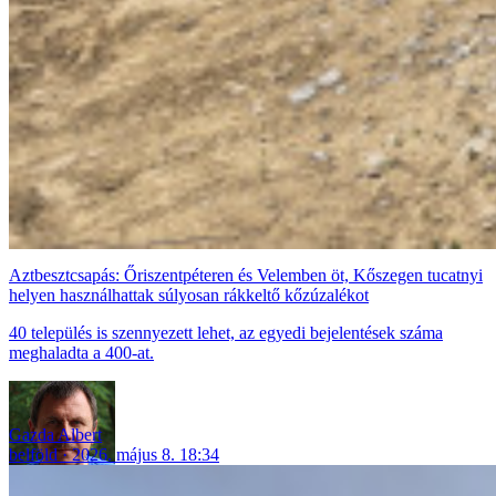
Aztbesztcsapás: Őriszentpéteren és Velemben öt, Kőszegen tucatnyi
helyen használhattak súlyosan rákkeltő kőzúzalékot
40 település is szennyezett lehet, az egyedi bejelentések száma
meghaladta a 400-at.
Gazda Albert
belföld
2026. május 8. 18:34