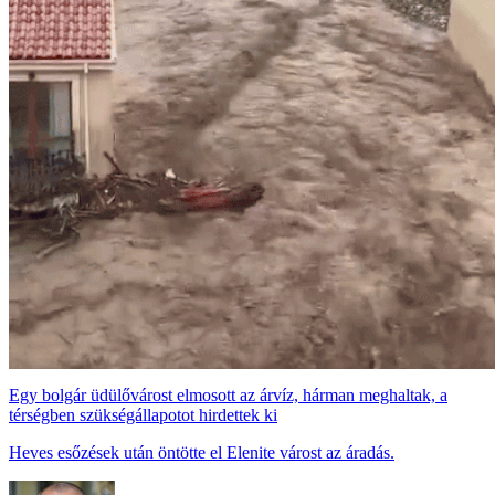
Egy bolgár üdülővárost elmosott az árvíz, hárman meghaltak, a
térségben szükségállapotot hirdettek ki
Heves esőzések után öntötte el Elenite várost az áradás.