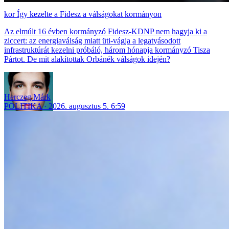
Így kezelte a Fidesz a válságokat kormányon
Az elmúlt 16 évben kormányzó Fidesz-KDNP nem hagyja ki a
ziccert: az energiaválság miatt üti-vágja a legatyásodott
infrastruktúrát kezelni próbáló, három hónapja kormányzó Tisza
Pártot. De mit alakítottak Orbánék válságok idején?
Herczeg Márk
POLITIKA
2026. augusztus 5. 6:59