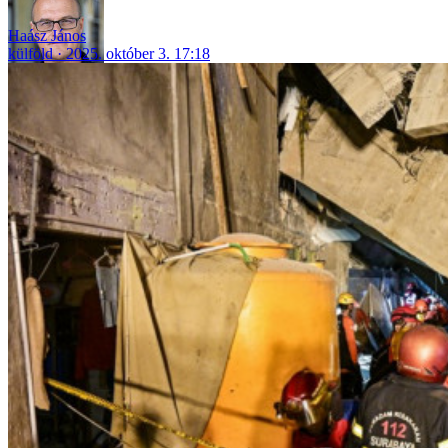
Haász János
külföld
2025. október 3. 17:18