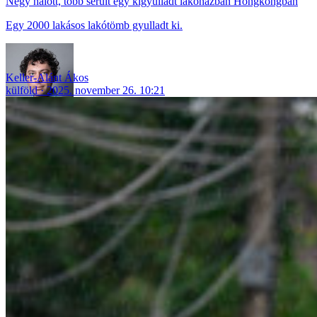
Négy halott, több sérült egy kigyulladt lakóházban Hongkongban
Egy 2000 lakásos lakótömb gyulladt ki.
Keller-Alánt Ákos
külföld
2025. november 26. 10:21