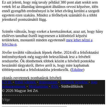
Ez azt jelenti, hogy míg tavaly például 380 pont alatt senkit sem
vettek fel az államilag támogatott általános orvosi képzésre, idén
ennél gyengébb eredménnyel is be lehet elvileg kerülni a szegedi
egyetem ezen szakára. Mindez a férőhelyek számától és a többi
jelentkező pontszámától függ.
Szintén változás, hogy ezeket a keretszámokat, azaz azt, hogy hány
elsőéves tanulhat ősztől ingyenesen a különböző képzési
területeken, mostantól minden egyetemnél
meg lehet nézni a
felvi.hu-n
.
Jövőre további változások lépnek életbe. 2024-től a felsőoktatási
intézményeknek még nagyobb beleszólásuk lesz a felvételi
rendszerbe. Ők dönthetnek többek között a felvételi pontokba
beszámító tárgyakról, illetve arról is, hogy mire kaphatnak
többletpontokat a felsőoktatásba jelentkezők. (
Eduline
)
oktatás
egyetemek
ponthatárok
felvételi
GYIK
Hibát jelentek
Impresszum
Javítások kezelése
Jogi
dokumentumok
Médiaajánlat
RSS
Sütibeállítások
©
2026
Magyar Jeti Zrt.
Vége