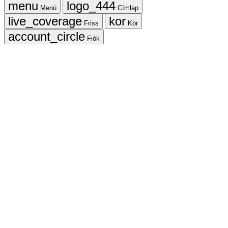
Menü
Címlap
Friss
Kör
Fiók