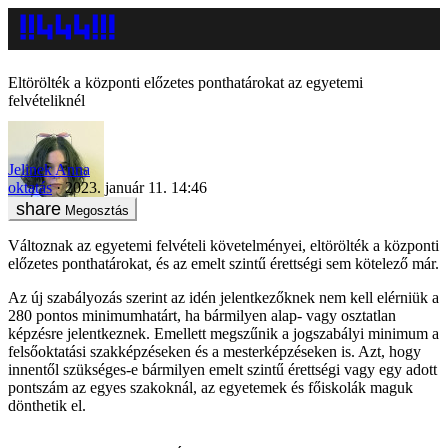
Eltörölték a központi előzetes ponthatárokat az egyetemi
felvételiknél
Jelinek Anna
oktatás
2023. január 11. 14:46
Megosztás
Változnak az egyetemi felvételi követelményei, eltörölték a központi
előzetes ponthatárokat, és az emelt szintű érettségi sem kötelező már.
Az új szabályozás szerint az idén jelentkezőknek nem kell elérniük a
280 pontos minimumhatárt, ha bármilyen alap- vagy osztatlan
képzésre jelentkeznek. Emellett megszűnik a jogszabályi minimum a
felsőoktatási szakképzéseken és a mesterképzéseken is. Azt, hogy
innentől szükséges-e bármilyen emelt szintű érettségi vagy egy adott
pontszám az egyes szakoknál, az egyetemek és főiskolák maguk
dönthetik el.