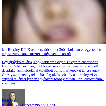
Botrány Dél-Koreában: több mint 500 iskolában és egyetemen
terjesztettek hamis meztelen képeket diákokról
Egy újságíró feltárta, hogy több száz olyan Telegram chatcsoport
létezik Dél-Koreában, ahol főiskolás és iskolás lányokról készült
deepfake technológiával előállított pornográf képeket terjesztenek.
Országszerte rettegnek a diáklányok és szüleik, a kormány viszont
szigorú fellépést ígér az egyébként többnyire fiatalkorú elkövetőkkel
szemben.
Fődi Kitti
külföld
2024. szeptember 8. 11:20