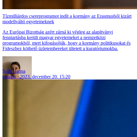
Tízmilliárdos csereprogramot indít a kormány az Erasmusból kizárt
modellváltó egyetemeknek
Az Európai Bizottság azért zárná ki végleg az alapítványi
fenntartásba került magyar egyetemeket a nemzetközi
programokból, mert kifogásolják, hogy a kormány politikusokat és
Fideszhez köthető üzletembereket ültetett a kuratóriumokba.
Solti Hanna
oktatás
2023. december 20. 15:20