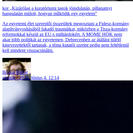
„Kizárólag a kuratóriumi tagok jóindulatán, pillanatnyi
hangulatán múlott, hogyan működik egy egyetem”
Az egyetemi élet szereplői összeültek megosztani a Fidesz-kormány
alapítványosításából fakadó traumáikat, miközben a Tisza-kormány
reformokkal készül az EU-s milliárdokért. A MOME HÖK nem
akar több politikát az egyetemen, Debrecenben az átállást túlélő
kinevezettektől tartanak, a téma kutatói szerint pedig nem feltétlenül
kell mindent visszacsinálni.
Bódog Bálint
oktatás
2026. június 4. 12:14