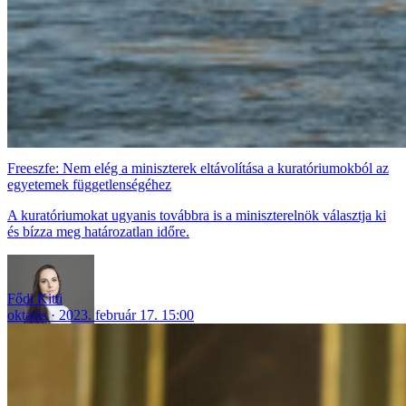
Freeszfe: Nem elég a miniszterek eltávolítása a kuratóriumokból az
egyetemek függetlenségéhez
A kuratóriumokat ugyanis továbbra is a miniszterelnök választja ki
és bízza meg határozatlan időre.
Fődi Kitti
oktatás
2023. február 17. 15:00