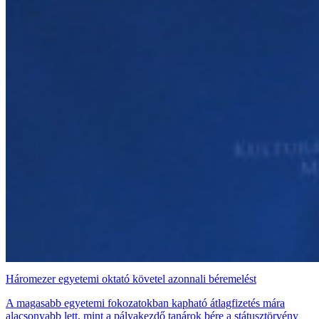
Háromezer egyetemi oktató követel azonnali béremelést
A magasabb egyetemi fokozatokban kapható átlagfizetés mára
alacsonyabb lett, mint a pályakezdő tanárok bére a státusztörvény