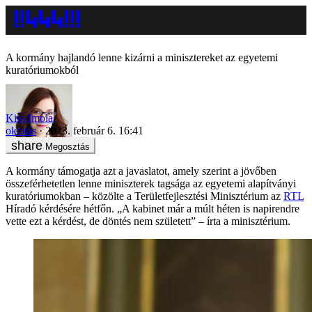
A kormány hajlandó lenne kizárni a minisztereket az egyetemi
kuratóriumokból
Kiss Imola
oktatás
2023. február 6. 16:41
Megosztás
A kormány támogatja azt a javaslatot, amely szerint a jövőben
összeférhetetlen lenne miniszterek tagsága az egyetemi alapítványi
kuratóriumokban – közölte a Területfejlesztési Minisztérium az
RTL
Híradó kérdésére hétfőn. „A kabinet már a múlt héten is napirendre
vette ezt a kérdést, de döntés nem született” – írta a minisztérium.