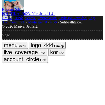
Haszán Zoltán
POLITIKA
2023. február 1. 11:41
GYIK
Hibát jelentek
Impresszum
Javítások kezelése
Jogi
dokumentumok
Médiaajánlat
RSS
Sütibeállítások
©
2026
Magyar Jeti Zrt.
Vége
Menü
Címlap
Friss
Kör
Fiók