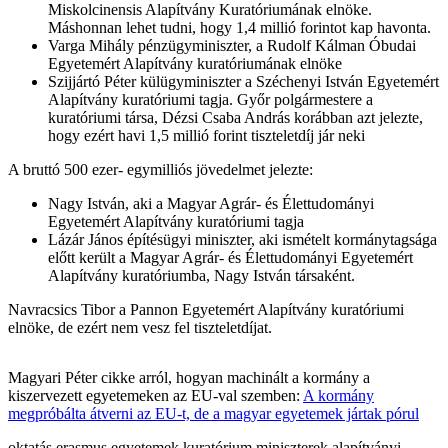
Miskolcinensis Alapítvány Kuratóriumának elnöke.
Máshonnan lehet tudni, hogy 1,4 millió forintot kap havonta.
Varga Mihály pénzügyminiszter, a Rudolf Kálman Óbudai
Egyetemért Alapítvány kuratóriumának elnöke
Szijjártó Péter külügyminiszter a Széchenyi István Egyetemért
Alapítvány kuratóriumi tagja. Győr polgármestere a
kuratóriumi társa, Dézsi Csaba András korábban azt jelezte,
hogy ezért havi 1,5 millió forint tiszteletdíj jár neki
A bruttó 500 ezer- egymilliós jövedelmet jelezte:
Nagy István, aki a Magyar Agrár- és Élettudományi
Egyetemért Alapítvány kuratóriumi tagja
Lázár János építésügyi miniszter, aki ismételt kormánytagsága
előtt került a Magyar Agrár- és Élettudományi Egyetemért
Alapítvány kuratóriumba, Nagy István társaként.
Navracsics Tibor a Pannon Egyetemért Alapítvány kuratóriumi
elnöke, de ezért nem vesz fel tiszteletdíjat.
Magyari Péter cikke arról, hogyan machinált a kormány a
kiszervezett egyetemeken az EU-val szemben:
A kormány
megpróbálta átverni az EU-t, de a magyar egyetemek jártak pórul
oktatás
erasmus
egyetemek
kuratórium
miniszterek
alapítványi