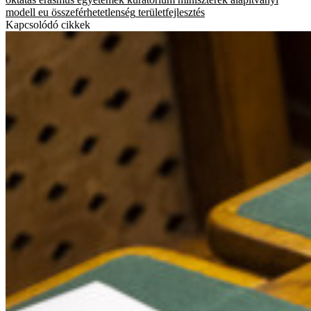
modell
eu
összeférhetetlenség
területfejlesztés
Kapcsolódó cikkek