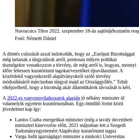
Navracsics Tibor 2022. szeptember 18-án sajtótájékoztatón reag
Fotó
:
Németh Dániel
A döntés csúszását azzal indokolták, hogy az „Európai Bizottsággal
még tartanak a tárgyalások arról, pontosan milyen politikai
tisztségekre vonatkozzon a törvény, de még arról is, hogyan, mennyi
időre lehessen kuratóriumi tagokat/vezetőket újraválasztani. A
közérdekű vagyonkezelő alapítványokról szóló törvény
módosításáról márciusban tárgyal majd az Országgyűlés.” Tehát
elképzelhető, hogy a bizottság akár államtitkárok távozását is kéri.
A
2022-es vagyonnyilatkozatok alapján
jó néhány miniszter ül
valamelyik egyetem kuratóriumában. Egy-ötmillió forint közti
jövedelmet kap így:
Lantos Csaba energetikai miniszter (még a tavaly decemberi
miniszteri kinevezése előtt, 2021 májusban lett a Szegedi
Tudományegyetemért Alapítvány kuratóriumi tagja)
Varga Judit igazságügyi miniszter a miskolci Universitas