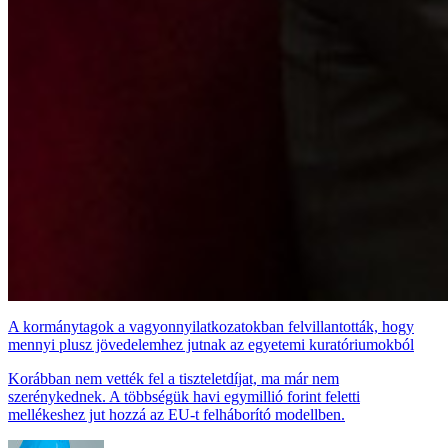
A kormánytagok a vagyonnyilatkozatokban felvillantották, hogy
mennyi plusz jövedelemhez jutnak az egyetemi kuratóriumokból
Korábban nem vették fel a tiszteletdíjat, ma már nem
szerénykednek. A többségük havi egymillió forint feletti
mellékeshez jut hozzá az EU-t felháborító modellben.