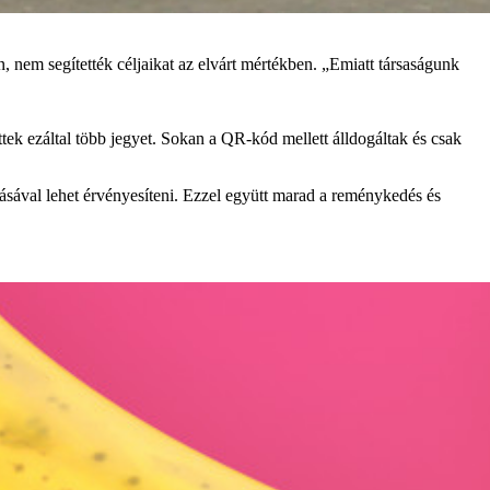
, nem segítették céljaikat az elvárt mértékben. „Emiatt társaságunk
tek ezáltal több jegyet. Sokan a QR-kód mellett álldogáltak és csak
sásával lehet érvényesíteni. Ezzel együtt marad a reménykedés és