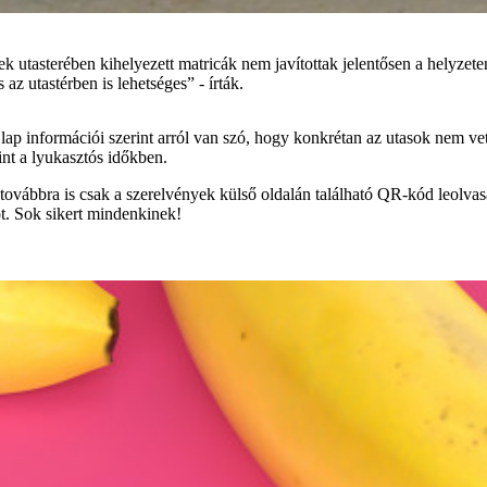
 utasterében kihelyezett matricák nem javítottak jelentősen a helyzeten
z utastérben is lehetséges” - írták.
ap információi szerint arról van szó, hogy konkrétan az utasok nem vet
int a lyukasztós időkben.
 – továbbra is csak a szerelvények külső oldalán található QR-kód leolva
ót. Sok sikert mindenkinek!