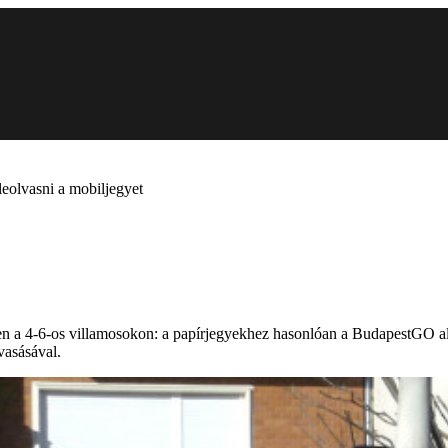
 leolvasni a mobiljegyet
en a 4-6-os villamosokon: a papírjegyekhez hasonlóan a BudapestGO alk
vasásával.