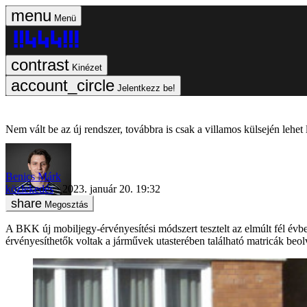
Menü
Kinézet
Jelentkezz be!
Nem vált be az új rendszer, továbbra is csak a villamos külsején lehet
Benics Márk
közlekedés
2023. január 20. 19:32
Megosztás
A BKK új mobiljegy-érvényesítési módszert tesztelt az elmúlt fél évb
érvényesíthetők voltak a járművek utasterében található matricák beol