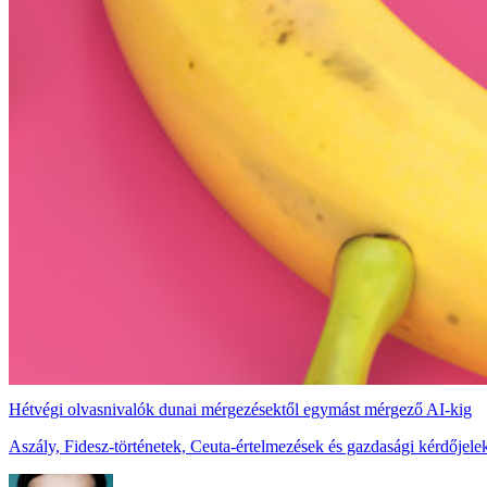
Hétvégi olvasnivalók dunai mérgezésektől egymást mérgező AI-kig
Aszály, Fidesz-történetek, Ceuta-értelmezések és gazdasági kérdőjelek