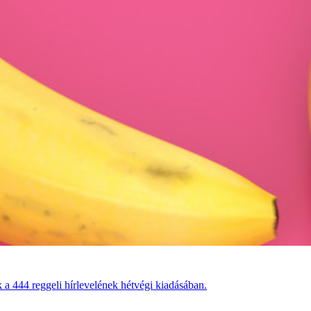
 a 444 reggeli hírlevelének hétvégi kiadásában.