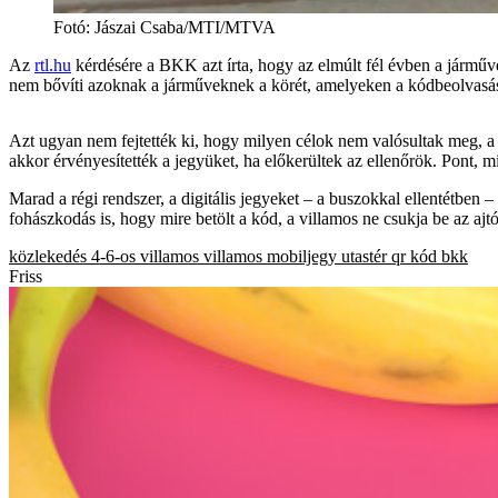
Fotó
:
Jászai Csaba/MTI/MTVA
Az
rtl.hu
kérdésére a BKK azt írta, hogy az elmúlt fél évben a járművek
nem bővíti azoknak a járműveknek a körét, amelyeken a kódbeolvasás a
Azt ugyan nem fejtették ki, hogy milyen célok nem valósultak meg, a l
akkor érvényesítették a jegyüket, ha előkerültek az ellenőrök. Pont, m
Marad a régi rendszer, a digitális jegyeket – a buszokkal ellentétben
fohászkodás is, hogy mire betölt a kód, a villamos ne csukja be az ajt
közlekedés
4-6-os villamos
villamos
mobiljegy
utastér
qr kód
bkk
Friss