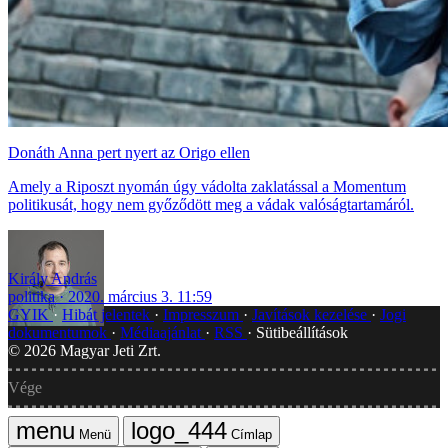
Donáth Anna pert nyert az Origo ellen
Amely a Riposzt nyomán úgy vádolta zaklatással a Momentum
politikusát, hogy nem győződött meg a vádak valóságtartamáról.
Király András
politika
2020. március 3. 11:59
GYIK
Hibát jelentek
Impresszum
Javítások kezelése
Jogi
dokumentumok
Médiaajánlat
RSS
Sütibeállítások
©
2026
Magyar Jeti Zrt.
Vége
Menü
Címlap