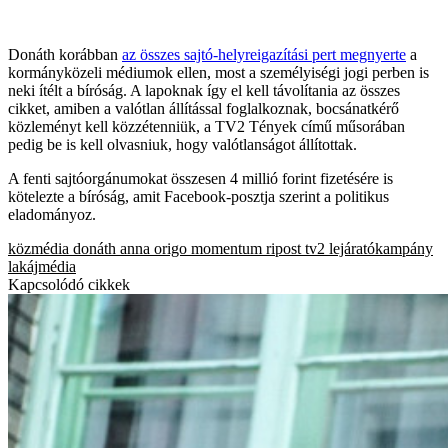
Donáth korábban
az összes sajtó-helyreigazítási pert megnyerte
a
kormányközeli médiumok ellen, most a személyiségi jogi perben is
neki ítélt a bíróság. A lapoknak így el kell távolítania az összes
cikket, amiben a valótlan állítással foglalkoznak, bocsánatkérő
közleményt kell közzétenniük, a TV2 Tények című műsorában
pedig be is kell olvasniuk, hogy valótlanságot állítottak.
A fenti sajtóorgánumokat összesen 4 millió forint fizetésére is
kötelezte a bíróság, amit Facebook-posztja szerint a politikus
eladományoz.
közmédia
donáth anna
origo
momentum
ripost
tv2
lejáratókampány
lakájmédia
Kapcsolódó cikkek