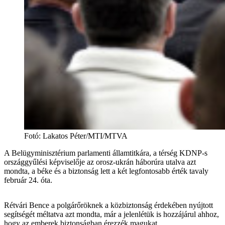
Fotó
:
Lakatos Péter/MTI/MTVA
A Belügyminisztérium parlamenti államtitkára, a térség KDNP-s
országgyűlési képviselője az orosz-ukrán háborúra utalva azt
mondta, a béke és a biztonság lett a két legfontosabb érték tavaly
február 24. óta.
Rétvári Bence a polgárőröknek a közbiztonság érdekében nyújtott
segítségét méltatva azt mondta, már a jelenlétük is hozzájárul ahhoz,
hogy az emberek biztonságban érezzék magukat.