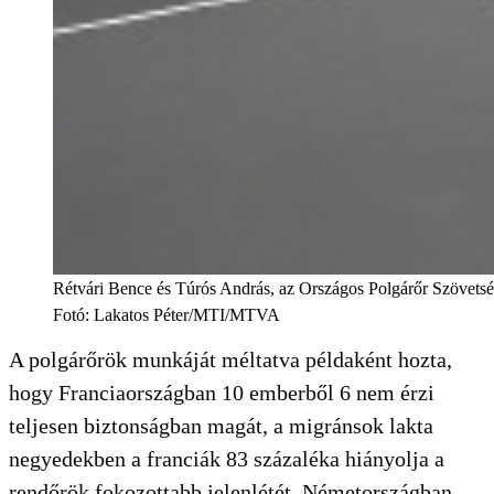
Rétvári Bence és Túrós András, az Országos Polgárőr Szövetség
Fotó
:
Lakatos Péter/MTI/MTVA
A polgárőrök munkáját méltatva példaként hozta,
hogy Franciaországban 10 emberből 6 nem érzi
teljesen biztonságban magát, a migránsok lakta
negyedekben a franciák 83 százaléka hiányolja a
rendőrök fokozottabb jelenlétét. Németországban