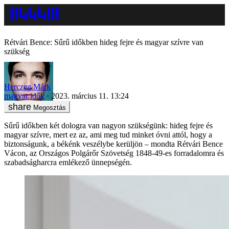
Rétvári Bence: Sűrű időkben hideg fejre és magyar szívre van
szükség
Herczeg Márk
magyar idők
2023. március 11. 13:24
Megosztás
Sűrű időkben két dologra van nagyon szükségünk: hideg fejre és
magyar szívre, mert ez az, ami meg tud minket óvni attól, hogy a
biztonságunk, a békénk veszélybe kerüljön – mondta Rétvári Bence
Vácon, az Országos Polgárőr Szövetség 1848-49-es forradalomra és
szabadságharcra emlékező ünnepségén.