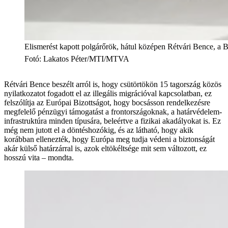
Elismerést kapott polgárőrök, hátul középen Rétvári Bence, a 
Fotó
:
Lakatos Péter/MTI/MTVA
Rétvári Bence beszélt arról is, hogy csütörtökön 15 tagország közös
nyilatkozatot fogadott el az illegális migrációval kapcsolatban, ez
felszólítja az Európai Bizottságot, hogy bocsásson rendelkezésre
megfelelő pénzügyi támogatást a frontországoknak, a határvédelem-
infrastruktúra minden típusára, beleértve a fizikai akadályokat is. Ez
még nem jutott el a döntéshozókig, és az látható, hogy akik
korábban ellenezték, hogy Európa meg tudja védeni a biztonságát
akár külső határzárral is, azok eltökéltsége mit sem változott, ez
hosszú vita – mondta.