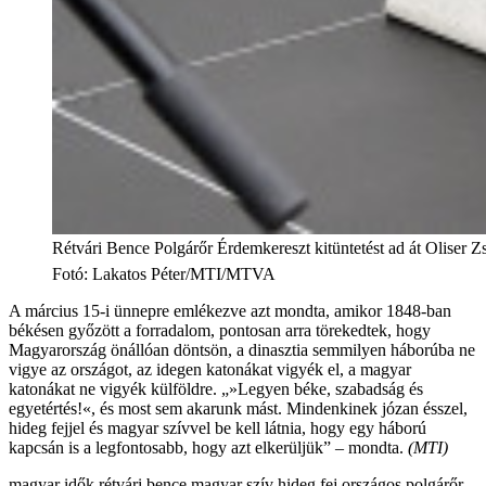
Rétvári Bence Polgárőr Érdemkereszt kitüntetést ad át Oliser 
Fotó
:
Lakatos Péter/MTI/MTVA
A március 15-i ünnepre emlékezve azt mondta, amikor 1848-ban
békésen győzött a forradalom, pontosan arra törekedtek, hogy
Magyarország önállóan döntsön, a dinasztia semmilyen háborúba ne
vigye az országot, az idegen katonákat vigyék el, a magyar
katonákat ne vigyék külföldre. „»Legyen béke, szabadság és
egyetértés!«, és most sem akarunk mást. Mindenkinek józan ésszel,
hideg fejjel és magyar szívvel be kell látnia, hogy egy háború
kapcsán is a legfontosabb, hogy azt elkerüljük” – mondta.
(MTI)
magyar idők
rétvári bence
magyar szív
hideg fej
országos polgárőr