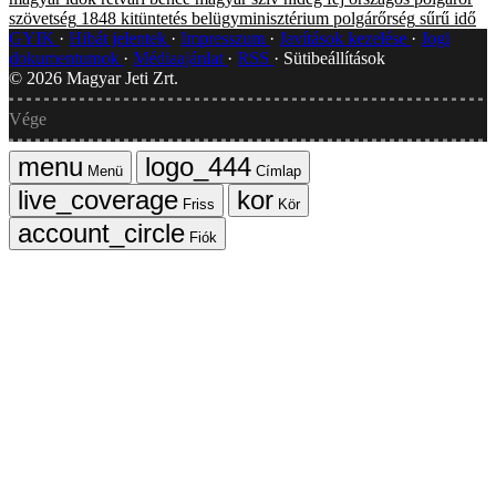
szövetség
1848
kitüntetés
belügyminisztérium
polgárőrség
sűrű idő
GYIK
Hibát jelentek
Impresszum
Javítások kezelése
Jogi
dokumentumok
Médiaajánlat
RSS
Sütibeállítások
©
2026
Magyar Jeti Zrt.
Vége
Menü
Címlap
Friss
Kör
Fiók