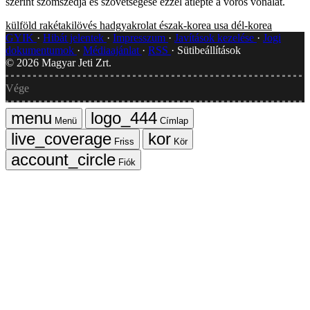
szerint szomszédja és szövetségese ezzel átlépte a vörös vonalat.
külföld
rakétakilövés
hadgyakrolat
észak-korea
usa
dél-korea
GYIK
Hibát jelentek
Impresszum
Javítások kezelése
Jogi
dokumentumok
Médiaajánlat
RSS
Sütibeállítások
©
2026
Magyar Jeti Zrt.
Vége
Menü
Címlap
Friss
Kör
Fiók