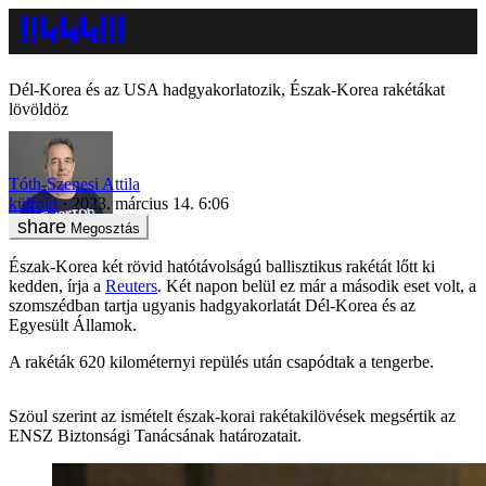
Dél-Korea és az USA hadgyakorlatozik, Észak-Korea rakétákat
lövöldöz
Tóth-Szenesi Attila
külföld
2023. március 14. 6:06
Megosztás
Észak-Korea két rövid hatótávolságú ballisztikus rakétát lőtt ki
kedden, írja a
Reuters
. Két napon belül ez már a második eset volt, a
szomszédban tartja ugyanis hadgyakorlatát Dél-Korea és az
Egyesült Államok.
A rakéták 620 kilométernyi repülés után csapódtak a tengerbe.
Szöul szerint az ismételt észak-korai rakétakilövések megsértik az
ENSZ Biztonsági Tanácsának határozatait.