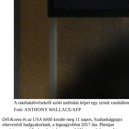
A rakétakilövésekről szóló tudósítás képei egy szöuli vasútáll
Fotó
:
ANTHONY WALLACE/AFP
Dél-Korea és az USA hétfő kezdte meg 11 napos, Szabadságpajzs
elnevezésű hadgyakorlatát, a legnagyobbat 2017 óta. Phenjan