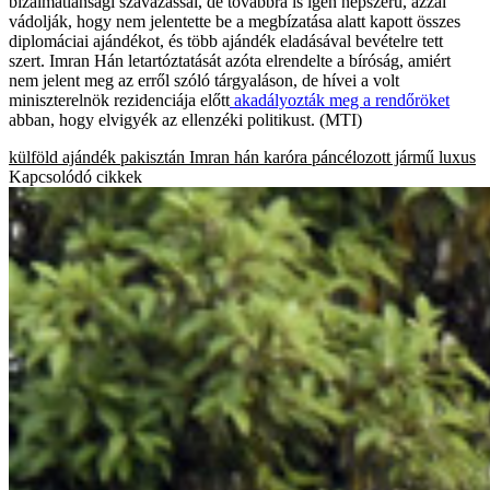
bizalmatlansági szavazással, de továbbra is igen népszerű, azzal
vádolják, hogy nem jelentette be a megbízatása alatt kapott összes
diplomáciai ajándékot, és több ajándék eladásával bevételre tett
szert. Imran Hán letartóztatását azóta elrendelte a bíróság, amiért
nem jelent meg az erről szóló tárgyaláson, de hívei a volt
miniszterelnök rezidenciája előtt
akadályozták meg a rendőröket
abban, hogy elvigyék az ellenzéki politikust. (MTI)
külföld
ajándék
pakisztán
Imran hán
karóra
páncélozott jármű
luxus
Kapcsolódó cikkek