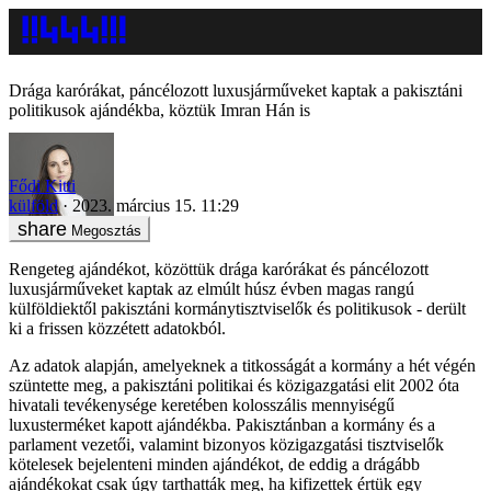
Drága karórákat, páncélozott luxusjárműveket kaptak a pakisztáni
politikusok ajándékba, köztük Imran Hán is
Fődi Kitti
külföld
2023. március 15. 11:29
Megosztás
Rengeteg ajándékot, közöttük drága karórákat és páncélozott
luxusjárműveket kaptak az elmúlt húsz évben magas rangú
külföldiektől pakisztáni kormánytisztviselők és politikusok - derült
ki a frissen közzétett adatokból.
Az adatok alapján, amelyeknek a titkosságát a kormány a hét végén
szüntette meg, a pakisztáni politikai és közigazgatási elit 2002 óta
hivatali tevékenysége keretében kolosszális mennyiségű
luxusterméket kapott ajándékba. Pakisztánban a kormány és a
parlament vezetői, valamint bizonyos közigazgatási tisztviselők
kötelesek bejelenteni minden ajándékot, de eddig a drágább
ajándékokat csak úgy tarthatták meg, ha kifizettek értük egy