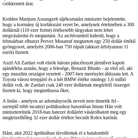
csökkentett árat.
Kedden Marijum Aurangzeb tájékoztatási miniszter bejelentette,
hogy a kormány új korlátozást vezet be, amelynek értelmében a 300
dollárnál (110 ezer forint) értékesebb tárgyakat nem lehet
megvásárolni és megtartani. Az archívumból kiderül, hogy a
februárban elhunyt Pervez Musarraf megtartott egy 250 dollár értékű
gyöngysort, amelyért 2006-ban 750 rúpiát (akkori árfolyamon 11
eurót) fizetett.
Aszif Ali Zardari volt elnök három páncélozott járművet kapott
ajándékba azután, hogy a felesége, Benazir Bhutto - az első nő, aki
egy muszlim országot vezetett - 2007-ben merénylet áldozata lett. A
Toyota városi terepjáró és a két BMW értéke mintegy 1,6 millió
dollár volt, de Zardari csak 240 ezer dollárnak megfelelő összeget
fizetett ki, hogy megtarthassa őket.
A listán - amelyen az adományozók neveit nem tüntetik fel -
szereplő több tucatnyi politikushoz hasonlóan Imran Hán volt
miniszterelnök 2018-ban hatezer dollárért vásárolhatott meg egy
megközelítőleg 32 ezer dollár értékre becsült Rolex karórát.
Hánt, akit 2022 áprilisában távolítottak el a hatalomból