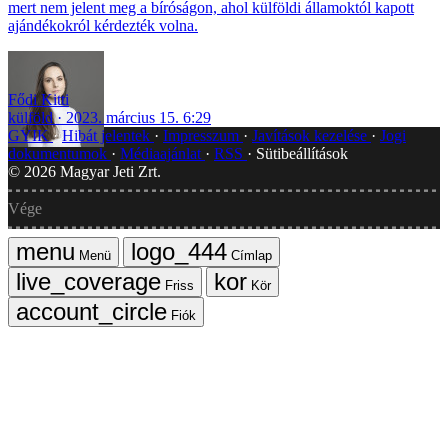
mert nem jelent meg a bíróságon, ahol külföldi államoktól kapott
ajándékokról kérdezték volna.
Fődi Kitti
külföld
2023. március 15. 6:29
GYIK
Hibát jelentek
Impresszum
Javítások kezelése
Jogi
dokumentumok
Médiaajánlat
RSS
Sütibeállítások
©
2026
Magyar Jeti Zrt.
Vége
Menü
Címlap
Friss
Kör
Fiók