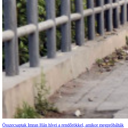
Összecsaptak Imran Hán hívei a rendőrökkel, amikor megpróbálták