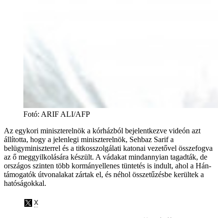
Fotó
:
ARIF ALI/AFP
Az egykori miniszterelnök a kórházból bejelentkezve videón azt
állította, hogy a jelenlegi miniszterelnök, Sehbaz Sarif a
belügyminiszterrel és a titkosszolgálati katonai vezetővel összefogva
az ő meggyilkolására készült. A vádakat mindannyian tagadták, de
országos szinten több kormányellenes tüntetés is indult, ahol a Hán-
támogatók útvonalakat zártak el, és néhol összetűzésbe kerültek a
hatóságokkal.