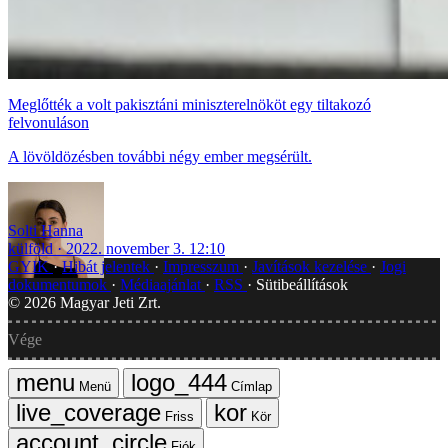
Meglőtték a volt pakisztáni miniszterelnököt egy tiltakozó
felvonuláson
A lövöldözésben további négy ember megsérült.
Solti Hanna
külföld
2022. november 3. 12:10
GYIK
Hibát jelentek
Impresszum
Javítások kezelése
Jogi
dokumentumok
Médiaajánlat
RSS
Sütibeállítások
©
2026
Magyar Jeti Zrt.
Vége
Menü
Címlap
Friss
Kör
Fiók