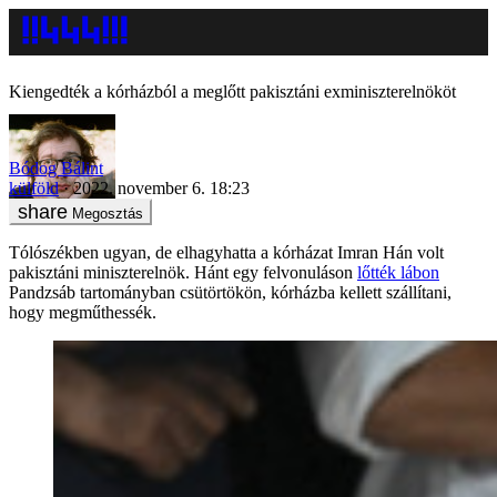
Kiengedték a kórházból a meglőtt pakisztáni exminiszterelnököt
Bódog Bálint
külföld
2022. november 6. 18:23
Megosztás
Tólószékben ugyan, de elhagyhatta a kórházat Imran Hán volt
pakisztáni miniszterelnök. Hánt egy felvonuláson
lőtték lábon
Pandzsáb tartományban csütörtökön, kórházba kellett szállítani,
hogy megműthessék.