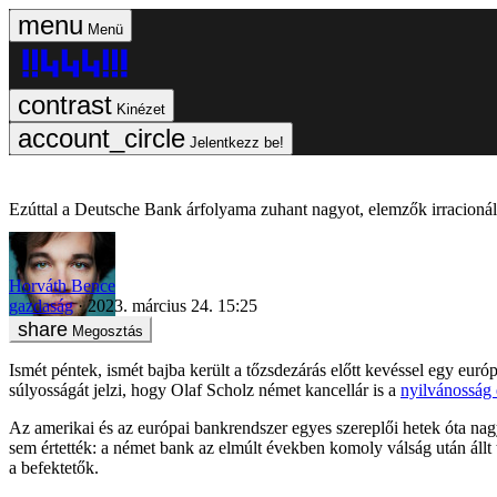
Menü
Kinézet
Jelentkezz be!
Ezúttal a Deutsche Bank árfolyama zuhant nagyot, elemzők irracionál
Horváth Bence
gazdaság
2023. március 24. 15:25
Megosztás
Ismét péntek, ismét bajba került a tőzsdezárás előtt kevéssel egy eur
súlyosságát jelzi, hogy Olaf Scholz német kancellár is a
nyilvánosság 
Az amerikai és az európai bankrendszer egyes szereplői hetek óta nag
sem értették: a német bank az elmúlt években komoly válság után állt t
a befektetők.