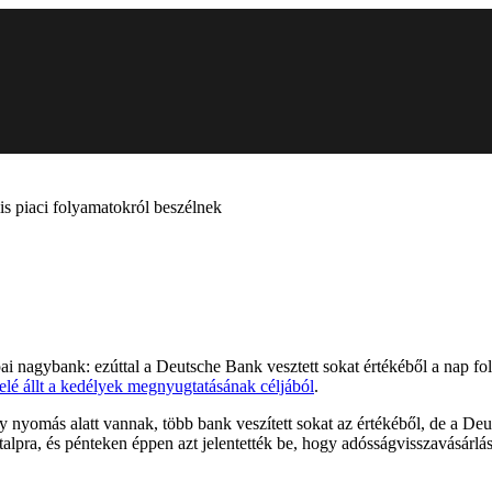
is piaci folyamatokról beszélnek
ópai nagybank: ezúttal a Deutsche Bank vesztett sokat értékéből a nap f
elé állt a kedélyek megnyugtatásának céljából
.
y nyomás alatt vannak, több bank veszített sokat az értékéből, de a D
alpra, és pénteken éppen azt jelentették be, hogy adósságvisszavásárlás