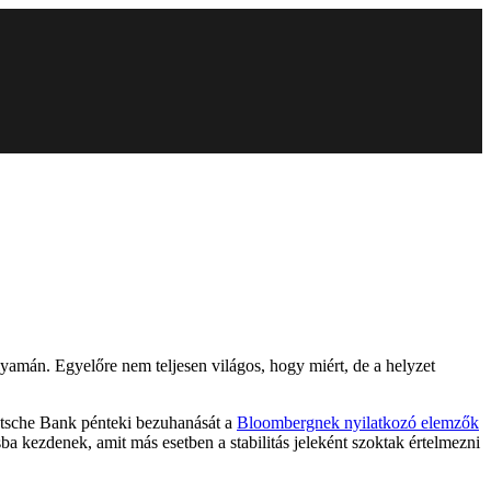
olyamán. Egyelőre nem teljesen világos, hogy miért, de a helyzet
eutsche Bank pénteki bezuhanását a
Bloombergnek nyilatkozó elemzők
ba kezdenek, amit más esetben a stabilitás jeleként szoktak értelmezni