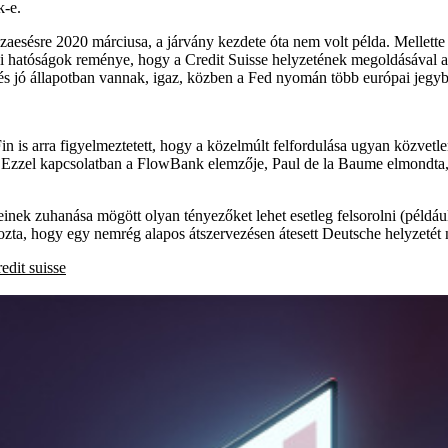
k-e.
aesésre 2020 márciusa, a járvány kezdete óta nem volt példa. Mellette
 hatóságok reménye, hogy a Credit Suisse helyzetének megoldásával az 
 jó állapotban vannak, igaz, közben a Fed nyomán több európai jegyban
 is arra figyelmeztetett, hogy a közelmúlt felfordulása ugyan közvetlen
. Ezzel kapcsolatban a FlowBank elemzője, Paul de la Baume elmondta, 
inek zuhanása mögött olyan tényezőket lehet esetleg felsorolni (például 
zta, hogy egy nemrég alapos átszervezésen átesett Deutsche helyzetét n
redit suisse