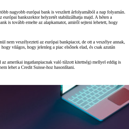
 több nagyobb európai bank is veszített árfolyamából a nap folyamán.
európai bankszektor helyzetét stabilizálhatja majd. A héten a
k is tovább emelte az alapkamatot, amiről sejteni lehetett, hogy
ül nem veszélyezteti az európai bankpiacot, de ott a veszélye annak,
hogy világos, hogy jelenleg a piac elsőnek elad, és csak azután
az amerikai ingatlanpiacnak való túlzott kitettség) mellyel eddig is
em lehet a Credit Suisse-hoz hasonlítani.