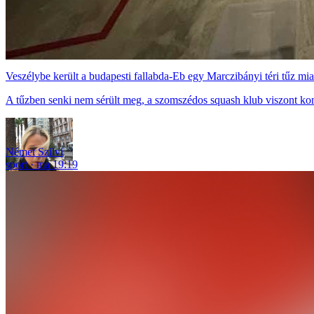
Veszélybe került a budapesti fallabda-Eb egy Marczibányi téri tűz mia
A tűzben senki nem sérült meg, a szomszédos squash klub viszont ko
Német Szilvi
sport
ma 19:19