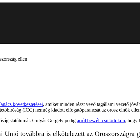
szország ellen
anács következtetései
, amiket minden részt vevő tagállami vezető jóvá
etőbíróság (ICC) nemrég kiadott elfogatóparancsát az orosz elnök ellen
óság statútumát. Gulyás Gergely pedig
arról beszélt csütörtökön
, hogy 
 Unió továbbra is elkötelezett az Oroszországra 