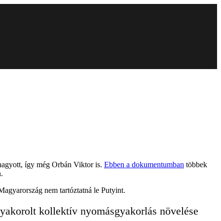
hagyott, így még Orbán Viktor is.
Ebben a dokumentumban
többek
.
Magyarország nem tartóztatná le Putyint.
gyakorolt kollektív nyomásgyakorlás növelése