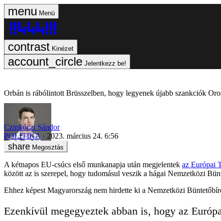
Menü
Kinézet
Jelentkezz be!
Orbán is rábólintott Brüsszelben, hogy legyenek újabb szankciók Oro
Czinkóczi Sándor
POLITIKA
2023. március 24. 6:56
Megosztás
A kétnapos EU-csúcs első munkanapja után megjelentek
az Európai T
között az is szerepel, hogy tudomásul veszik a hágai Nemzetközi Bünt
Ehhez képest Magyarország nem hirdette ki a Nemzetközi Büntetőbír
Ezenkívül megegyeztek abban is, hogy az Európai