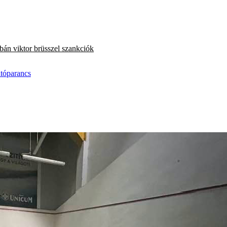
bán viktor
brüsszel
szankciók
atóparancs