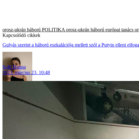
orosz-ukrán háború
POLITIKA
orosz-ukrán háború
európai tanács
or
Kapcsolódó cikkek
Gulyás szerint a háború eszkalációja mellett szól a Putyin elleni elfog
Solti Hanna
2023. március 23. 10:48
Friss