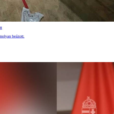
tt
molyan beázott.