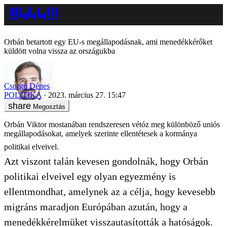
Orbán betartott egy EU-s megállapodásnak, ami menedékkérőket
küldött volna vissza az országukba
Csurgó Dénes
POLITIKA
2023. március 27. 15:47
Megosztás
Orbán Viktor mostanában rendszeresen vétóz meg különböző uniós
megállapodásokat, amelyek szerinte ellentétesek a kormánya
politikai elveivel.
Azt viszont talán kevesen gondolnák, hogy Orbán
politikai elveivel egy olyan egyezmény is
ellentmondhat, amelynek az a célja, hogy kevesebb
migráns maradjon Európában azután, hogy a
menedékkérelmüket visszautasították a hatóságok.