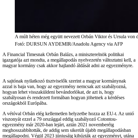
A múlt héten még együtt nevezett Orbán Viktor és Ursula von d
Fotó
:
DURSUN AYDEMIR/Anadolu Agency via AFP
A Financial Timesnak Orbán Balázs, a miniszterelnök politikai
igazgatója azt mondta, a megállapodás nyelvezetén változtatni kell, a
magyar kormány csak akkor hajlandó áldását adni az egyezményre.
A sajtónak nyilatkozó tisztviselők szerint a magyar kormánynak
azzal is baja van, hogy az egyezmény nemcsak azt szabályozná,
hogyan lehet visszaküldeni bevándorlókat, de azt is, hogy
szabályosan és rendezett formában hogyan jöhetnek a kérdéses
országokból Európába.
A vétóval Orbán elég kellemetlen helyzetbe hozza az EU-t. Az unió
viszonyát ezzel a 79 országgal eddig szabályozó Cotontou-
egyezmény már 2020-ban lejárt, aztán 2021 novemberéig
meghosszabbították, de addig sem sikerült újabb megállapodásban
megállapodni. Végül 2023 júniusáig kihúzták az egyezményt, utána