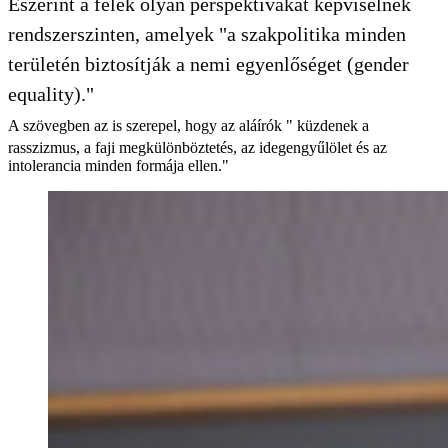
Eszerint a felek olyan perspektívákat képviselnek
rendszerszinten, amelyek "a szakpolitika minden
területén biztosítják a nemi egyenlőséget (gender
equality)."
A szövegben az is szerepel, hogy az aláírók " küzdenek a
rasszizmus, a faji megkülönböztetés, az idegengyűlölet és az
intolerancia minden formája ellen."