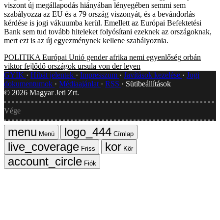
viszont új megállapodás hiányában lényegében semmi sem
szabályozza az EU és a 79 ország viszonyát, és a bevándorlás
kérdése is jogi vákuumba kerül. Emellett az Európai Befektetési
Bank sem tud tovább hiteleket folyósítani ezeknek az országoknak,
mert ezt is az új egyezménynek kellene szabályoznia.
POLITIKA
Európai Unió
gender
afrika
nemi egyenlőség
orbán
viktor
fejlődő országok
ursula von der leyen
GYIK
Hibát jelentek
Impresszum
Javítások kezelése
Jogi
dokumentumok
Médiaajánlat
RSS
Sütibeállítások
©
2026
Magyar Jeti Zrt.
Vége
Menü
Címlap
Friss
Kör
Fiók