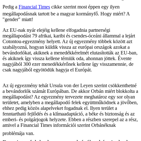
Pedig a
Financial Times
cikke szerint most éppen egy ilyen
megállapodásnak tartott be a magyar kormányfő. Hogy miért? A
"gender" miatt!
Az EU-nak nyár elejéig kellene elfogadnia partnerségi
megállapodást 79 afrikai, karibi és csendes-óceáni állammal a lejárt
Cotontou-egyezmény helyett. Az új egyezmény többek között azt
szabályozná, hogyan küldik vissza az európai országok azokat a
bevándorlókat, akiknek a menedékkérelmét elutasították az EU-ban,
és akiknek így vissza kellene térniük oda, ahonnan jöttek. Évente
nagyjából 300 ezer menedékkérőnek kellene így visszamennie, de
csak nagyjából egyötödük hagyja el Európát.
Az új egyezmény tehát Ursula von der Leyen szerint csökkenthetné
a bevándorlók számát Európában. De akkor Orbán miért blokkolta a
megállapodást? Az egyezmény tervezete meghatároz egy sor olyan
területet, amelyben a megállapodó felek együttműködnek a jövőben,
ehhez pedig közös alapelveket fogadnak el. Ilyen terület a
fenntartható fejlődés és a klímaadaptáció, a béke és biztonság és az
emberi- és polgárjogok helyzete. Ebben a részben szerepel az a rész,
amivel a Financial Times információi szerint Orbánéknak
problémája van.