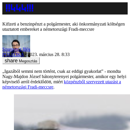
Kifizeti a benzinpénzt a polgármester, aki önkormányzati költségen
utaztatott embereket a németországi Fradi-meccsre
Szurovecz Illés
POLITIKA
2023. március 28. 8:33
Megosztás
„Igazából semmi nem történt, csak az eddigi gyakorlat” - mondta
Nagy-Majdon József bátonyterenyei polgármester, amikor egy helyi
képviselő arról érdeklődött, miért
közpénzből szervezett utazást a
németországi Fradi-meccsre
.