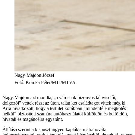
Nagy-Majdon József
Fotó
:
Komka Péter/MTI/MTVA
Nagy-Majdon azt mondta, „a városnak bizonyos képviselői,
dolgozói” vettek részt az úton, talán két családtagot vittek még ki.
Arra hivatkozott, hogy a testület korábban „mindenféle megkötés
nélkül” biztosított számára autóhasználatot külföldön és belföldön,
hivatali és magáncélra egyaránt.
Állítása szerint a kisbuszt ingyen kapták a mátranováki
önkormányzattól, csak a tankolás ment közpénzből, de mivel „egyes