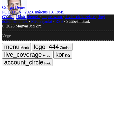
Csurgó Dénes
POLITIKA
2023. március 13. 19:45
GYIK
Hibát jelentek
Impresszum
Javítások kezelése
Jogi
dokumentumok
Médiaajánlat
RSS
Sütibeállítások
©
2026
Magyar Jeti Zrt.
Vége
Menü
Címlap
Friss
Kör
Fiók