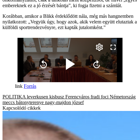
embereknek ez a jó érzését bántja”, ki fogja fizetni a számlát.
Korábban, amikor a Blikk érdeklődött nála, még más hangnemben
nyilatkozott: „Vegyük úgy, hogy azok, akik velem együtt elutaztak a
külföldi sportrendezvényre, ezt kapták jutalomként.”
Forrás
POLITIKA
leverkusen
kisbusz
Ferencváros
fradi
foci
Németország
meccs
bátonyterenye
nagy-majdon józsef
Kapcsolódó cikkek