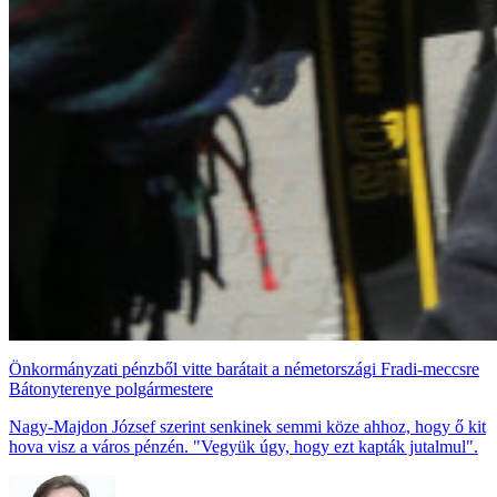
Önkormányzati pénzből vitte barátait a németországi Fradi-meccsre
Bátonyterenye polgármestere
Nagy-Majdon József szerint senkinek semmi köze ahhoz, hogy ő kit
hova visz a város pénzén. "Vegyük úgy, hogy ezt kapták jutalmul".