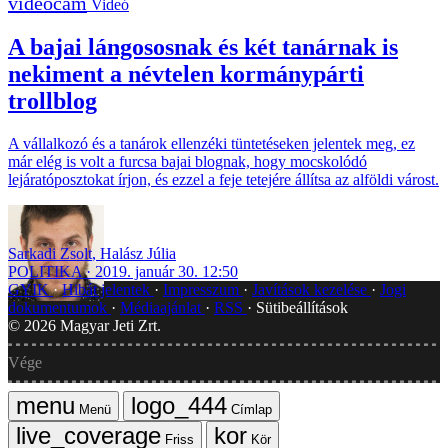
Videó
A bajai lángososnak és két tanárnak is
nekiment a névtelen kormánypárti
trollblog
A vállalkozó és a tanárok ellenzéki tüntetéseken jelentek meg, ez
már elég is volt a furcsa bajai blognak, hogy mocskolódó
lejáratóposztokat írjon, és ezzel a feje tetejére állítsa az alföldi várost.
Sarkadi Zsolt
,
Halász Júlia
POLITIKA
2019. január 30. 12:50
GYIK
Hibát jelentek
Impresszum
Javítások kezelése
Jogi
dokumentumok
Médiaajánlat
RSS
Sütibeállítások
©
2026
Magyar Jeti Zrt.
Vége
Menü
Címlap
Friss
Kör