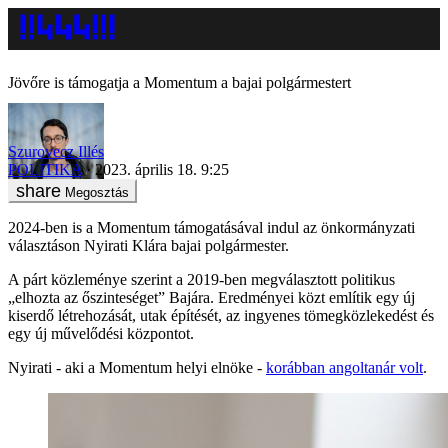
Jövőre is támogatja a Momentum a bajai polgármestert
Szurovecz Illés
POLITIKA
2023. április 18. 9:25
Megosztás
2024-ben is a Momentum támogatásával indul az önkormányzati
választáson Nyirati Klára bajai polgármester.
A párt közleménye szerint a 2019-ben megválasztott politikus
„elhozta az őszinteséget” Bajára. Eredményei közt említik egy új
kiserdő létrehozását, utak építését, az ingyenes tömegközlekedést és
egy új művelődési központot.
Nyirati - aki a Momentum helyi elnöke -
korábban angoltanár volt
.