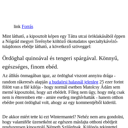
Forrás
Mint látható, a kiposztolt képen egy Tátra utcai öröklakásából éppen
a Nógrád megyei Terénybe költöző ökotudatos specialtykávézó-
tulajdonos ebédje látható, a következő szöveggel:
Ördöghal quinoával és tengeri spárgával. Könnyű,
egészséges, finom ebéd.
Az állítás önmagában igaz, az ördöghal viszont annyira drága -
random rákeresés alapján
a budaörsi halasnál jelenleg
25 ezer forint
fölött van a filé kilója - hogy normál esetben Matolcsy Ádám sem
merné kiposztolni, hogy azt ebédelt. Főleg nem úgy, hogy még csak
nem is étteremben ette - amire esetleg meghívhatták - hanem otthon
ebédre pont ördöghal volt, ahogy az egy kommentjéből kiderül.
De akkor miért tette ki ezt Wintermantel? Nehéz nem arra gondolni,
hogy valamiféle üzenetként az egészen másfajta otthoni ebédjeit
rendszeresen kiposztoló Németh Szilárdnak. Különös tekintettel