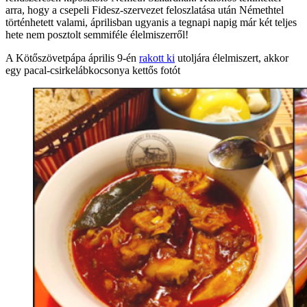
arra, hogy a csepeli Fidesz-szervezet feloszlatása után Némethtel
történhetett valami, áprilisban ugyanis a tegnapi napig már két teljes
hete nem posztolt semmiféle élelmiszerről!
A Kötőszövetpápa április 9-én
rakott ki
utoljára élelmiszert, akkor
egy pacal-csirkelábkocsonya kettős fotót