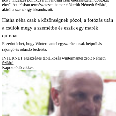
hogy „fideszes politikus nyilvánosan csak egészségtelen dolgokat
ehet”. Az írásban természetesen hamar előkerült Németh Szilárd,
akiről a szerző így ábrándozott:
Hátha néha csak a közönségnek pózol, a fotózás után
a csülök megy a szemétbe és eszik egy marék
quinoát.
Eszerint lehet, hogy Wintermantel egyszerűen csak hétpróbás
rajongó és odaadó bedeista.
INTERNET
egészséges táplálkozás
wintermantel zsolt
Németh
Szilárd
Kapcsolódó cikkek