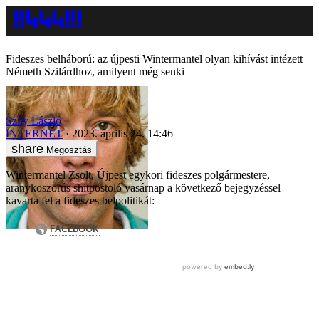
Fideszes belháború: az újpesti Wintermantel olyan kihívást intézett
Németh Szilárdhoz, amilyent még senki
Szily László
INTERNET
2023. április 24. 14:46
Megosztás
Wintermantel Zsolt, Újpest egykori fideszes polgármestere,
aranykoszorús shitpostoló vasárnap a következő bejegyzéssel
kavarta fel a fideszes belpolitikát: