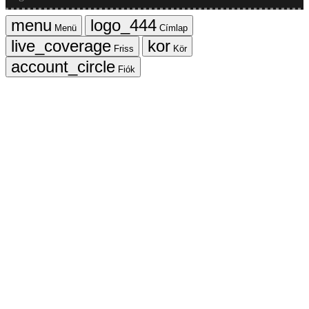
Menü
Címlap
Friss
Kör
Fiók