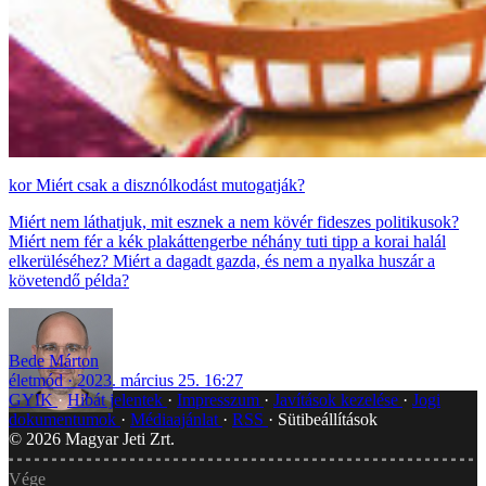
Miért csak a disznólkodást mutogatják?
Miért nem láthatjuk, mit esznek a nem kövér fideszes politikusok?
Miért nem fér a kék plakáttengerbe néhány tuti tipp a korai halál
elkerüléséhez? Miért a dagadt gazda, és nem a nyalka huszár a
követendő példa?
Bede Márton
életmód
2023. március 25. 16:27
GYIK
Hibát jelentek
Impresszum
Javítások kezelése
Jogi
dokumentumok
Médiaajánlat
RSS
Sütibeállítások
©
2026
Magyar Jeti Zrt.
Vége