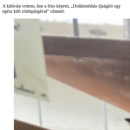
A kihívást vettem, íme a friss képem, „Dollármédiás újságíró egy
egész kiló zöldspárgával” címmel: