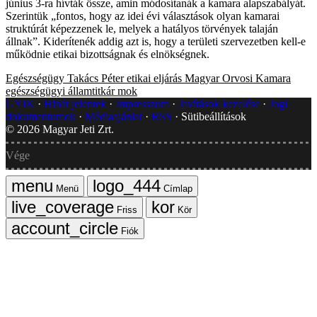
június 3-ra hívták össze, amin módosítanák a kamara alapszabályát.
Szerintük „fontos, hogy az idei évi választások olyan kamarai
struktúrát képezzenek le, melyek a hatályos törvények talaján
állnak”. Kiderítenék addig azt is, hogy a területi szervezetben kell-e
működnie etikai bizottságnak és elnökségnek.
Egészségügy
Takács Péter
etikai eljárás
Magyar Orvosi Kamara
egészségügyi államtitkár
mok
GYIK
Hibát jelentek
Impresszum
Javítások kezelése
Jogi
dokumentumok
Médiaajánlat
RSS
Sütibeállítások
©
2026
Magyar Jeti Zrt.
Vége
Menü
Címlap
Friss
Kör
Fiók