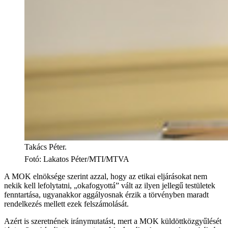
Takács Péter.
Fotó
:
Lakatos Péter/MTI/MTVA
A MOK elnöksége szerint azzal, hogy az etikai eljárásokat nem
nekik kell lefolytatni, „okafogyottá” vált az ilyen jellegű testületek
fenntartása, ugyanakkor aggályosnak érzik a törvényben maradt
rendelkezés mellett ezek felszámolását.
Azért is szeretnének iránymutatást, mert a MOK küldöttközgyűlését