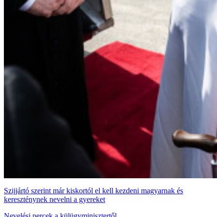
Szijjártó szerint már kiskortól el kell kezdeni magyarnak és
kereszténynek nevelni a gyereket
Nevelési percek a külügyminisztertől.