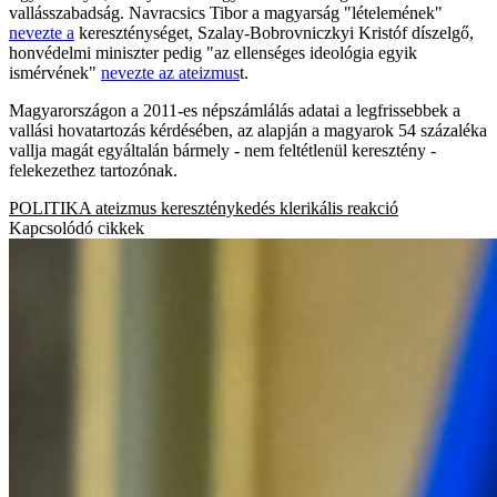
vallásszabadság. Navracsics Tibor a magyarság "lételemének"
nevezte a
kereszténységet, Szalay-Bobrovniczkyi Kristóf díszelgő,
honvédelmi miniszter pedig "az ellenséges ideológia egyik
ismérvének"
nevezte az ateizmus
t.
Magyarországon a 2011-es népszámlálás adatai a legfrissebbek a
vallási hovatartozás kérdésében, az alapján a magyarok 54 százaléka
vallja magát egyáltalán bármely - nem feltétlenül keresztény -
felekezethez tartozónak.
POLITIKA
ateizmus
kereszténykedés
klerikális reakció
Kapcsolódó cikkek