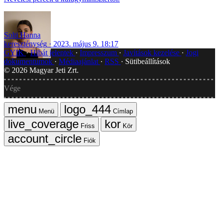
Solti Hanna
kereszténység
2023. május 9. 18:17
GYIK
Hibát jelentek
Impresszum
Javítások kezelése
Jogi
dokumentumok
Médiaajánlat
RSS
Sütibeállítások
©
2026
Magyar Jeti Zrt.
Vége
Menü
Címlap
Friss
Kör
Fiók