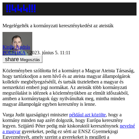
Megelégelték a kormányzati kereszténykedést az ateisták
Király András
POLITIKA
2023. június 5. 11:11
Megosztás
Közleményben szólította fel a kormányt a Magyar Ateista Társaság,
hogy tartózkodjon a nem hívő és az ateista magyar állampolgárok
kollektív megbélyegzésétől, és tartsák tiszteletben a magyar és
nemzetközi emberi jogi normákat. Az ateisták több kormányzati
megszólalást is idéznek a közleményükben az elmúlt időszakból,
amiben a kormánytagok úgy nyilvánultak meg, mintha minden
magyar állampolgár egyben keresztény is lenne.
Varga Judit igazságügyi miniszter
például azt közölte
, hogy a
kormány minden nap azért dolgozik, hogy Európa keresztény
legyen. Szijjártó Péter pedig már kiskoruktól kereszténynek
nevelné
a magyar
gyerekeket, pedig ez sérti az ENSZ Gyermekjogi
Egyezményét, amely szerint a gyerekeket is megilleti a