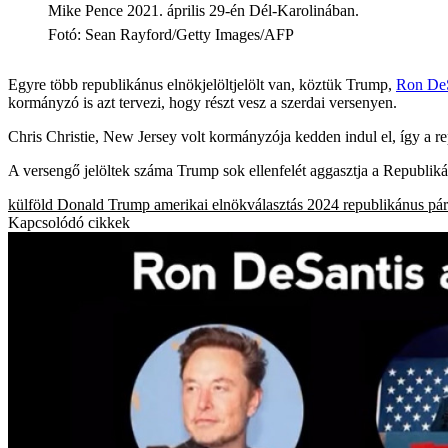
Mike Pence 2021. április 29-én Dél-Karolinában.
Fotó
:
Sean Rayford/Getty Images/AFP
Egyre több republikánus elnökjelöltjelölt van, köztük Trump,
Ron DeS
kormányzó is azt tervezi, hogy részt vesz a szerdai versenyen.
Chris Christie, New Jersey volt kormányzója kedden indul el, így a r
A versengő jelöltek száma Trump sok ellenfelét aggasztja a Republikánu
külföld
Donald Trump
amerikai elnökválasztás 2024
republikánus pár
Kapcsolódó cikkek