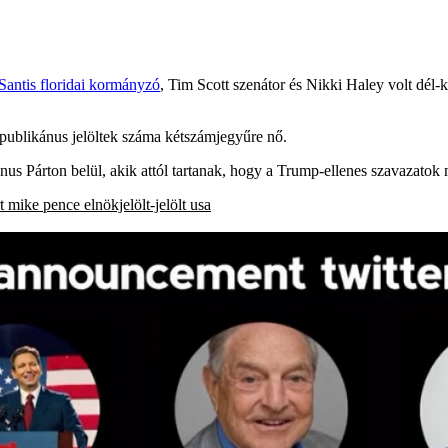
antis floridai kormányzó
, Tim Scott szenátor és Nikki Haley volt dél
epublikánus jelöltek száma kétszámjegyűre nő.
s Párton belül, akik attól tartanak, hogy a Trump-ellenes szavazatok me
t
mike pence
elnökjelölt-jelölt
usa