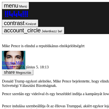
Menü
Kinézet
Jelentkezz be!
Mike Pence is elindul a republikánus elnökjelöltségért
Herczeg Márk
külföld
2023. június 5. 18:13
Megosztás
Donald Trump egykori alelnöke, Mike Pence bejelentette, hogy elindul 
Szövetségi Választási Bizottságnak.
Pence szerdán egy videóval és egy beszéddel indítja a kampányát Iowa
Pence indulása szembeállítja őt az éllovas Trumppal, akiért egykor lo