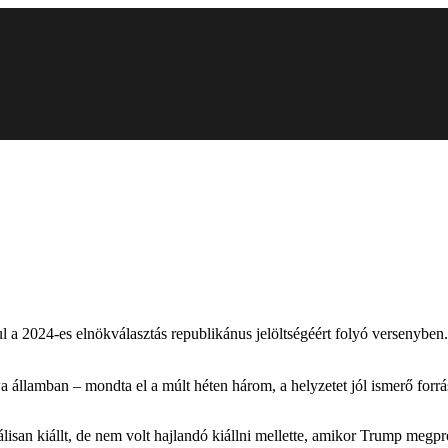
a 2024-es elnökválasztás republikánus jelöltségéért folyó versenyben. 
 államban – mondta el a múlt héten három, a helyzetet jól ismerő forr
jálisan kiállt, de nem volt hajlandó kiállni mellette, amikor Trump me