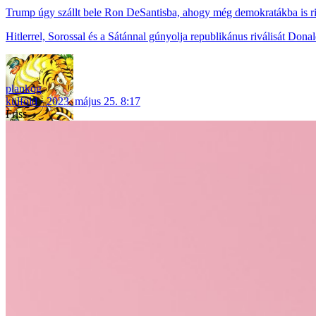
Trump úgy szállt bele Ron DeSantisba, ahogy még demokratákba is r
Hitlerrel, Sorossal és a Sátánnal gúnyolja republikánus riválisát Don
plankog
külföld
2023. május 25. 8:17
Friss