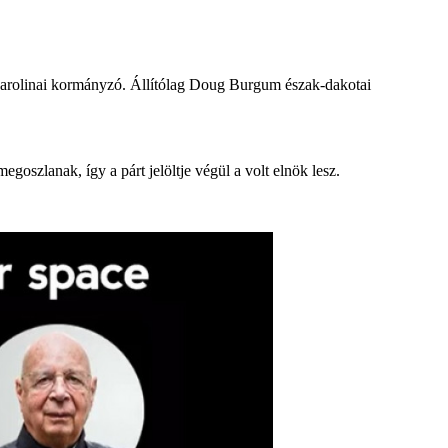
-karolinai kormányzó. Állítólag Doug Burgum észak-dakotai
goszlanak, így a párt jelöltje végül a volt elnök lesz.