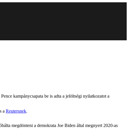
Pence kampánycsapata be is adta a jelöltségi nyilatkozatot a
ás a
Reutersnek
.
gpróbálta megdönteni a demokrata Joe Biden által megnyert 2020-as