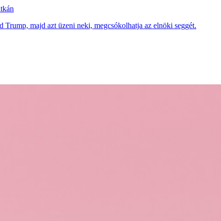
itkán
ald Trump, majd azt üzeni neki, megcsókolhatja az elnöki seggét.