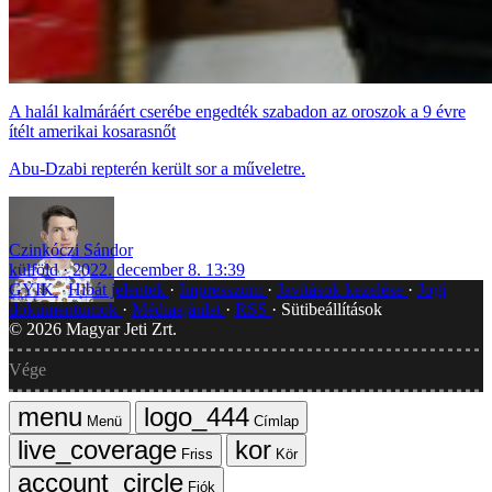
A halál kalmáráért cserébe engedték szabadon az oroszok a 9 évre
ítélt amerikai kosarasnőt
Abu-Dzabi repterén került sor a műveletre.
Czinkóczi Sándor
külföld
2022. december 8. 13:39
GYIK
Hibát jelentek
Impresszum
Javítások kezelése
Jogi
dokumentumok
Médiaajánlat
RSS
Sütibeállítások
©
2026
Magyar Jeti Zrt.
Vége
Menü
Címlap
Friss
Kör
Fiók