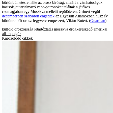
börtönbüntetésre ítélte az orosz bíróság, amiért a vámhatóságok
hasisolajat tartalmazó vape-patronokat találtak a játékos
csomagjában egy Moszkva melletti repülőtéren. Grinert végül
decemberben szabadon engedték
az Egyesült Államokban húsz év
börtönre ítélt orosz fegyvercsempészért, Viktor Butért. (
Guardian
)
külföld
oroszország
letartóztatás
moszkva
drogkereskedő
amerikai
állampolgár
Kapcsolódó cikkek