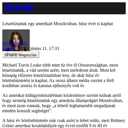
Letartóztattak egy amerikait Moszkvában, húsz évet is kaphat
Mészáros Juli
külföld
2023. június 11. 17:33
Megosztás
Michael Travis Leake több mint tíz éve él Oroszországban, most
letaróztatták, a vád szerint azért, mert mefedront árult. Most két
hónapig előzetes letartóztatásban lesz, de akár húsz év
börtönbüntetést is kaphat. Az orosz állami média szerint a férfi
korábban zenész és katonai ejtőernyős volt és
Az amerikai külügyminisztértium közleménye szerint tudnak arról
hogy nemrég letartóztattak egy ameikria állampolgárt Moszkvában,
és most azon vannak, hogy „a lehető leghamarabb megadjanak
minden konzuli segítséget”.
A húsz év börtönbüntetés már csak azért is lehet reális, mert Brittney
Griner amerikai kosárlabdázót egy évvel ezelőtt 9 és fél év