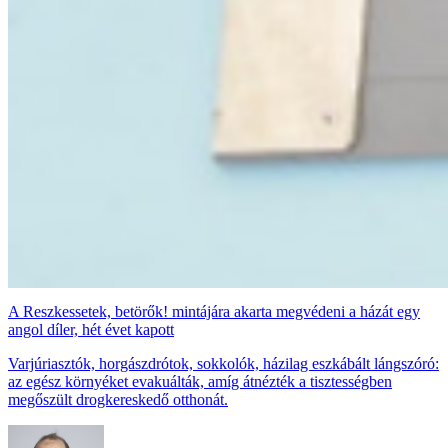
A Reszkessetek, betörők! mintájára akarta megvédeni a házát egy
angol díler, hét évet kapott
Varjúriasztók, horgászdrótok, sokkolók, házilag eszkábált lángszóró:
az egész környéket evakuálták, amíg átnézték a tisztességben
megőszült drogkereskedő otthonát.