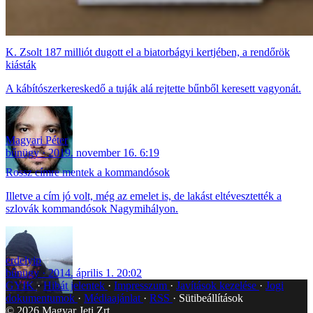
K. Zsolt 187 milliót dugott el a biatorbágyi kertjében, a rendőrök
kiásták
A kábítószerkereskedő a tuják alá rejtette bűnből keresett vagyonát.
Magyari Péter
bűnügy
2019. november 16. 6:19
Rossz címre mentek a kommandósok
Illetve a cím jó volt, még az emelet is, de lakást eltévesztették a
szlovák kommandósok Nagymihályon.
erdelyip
bűnügy
2014. április 1. 20:02
GYIK
Hibát jelentek
Impresszum
Javítások kezelése
Jogi
dokumentumok
Médiaajánlat
RSS
Sütibeállítások
©
2026
Magyar Jeti Zrt.