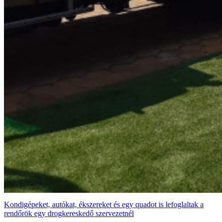
Kondigépeket, autókat, ékszereket és egy quadot is lefoglaltak a
rendőrök egy drogkereskedő szervezetnél