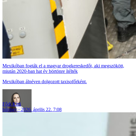
Mexikóban fogták el a magyar drogkereskedőt, aki megszökött,
miután 2020-ban hat év börtönre ítélték
Mexikóban álnéven dolgozott taxisofőrként.
Fődi Kitti
bűnügy
2026. április 22. 7:08