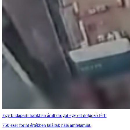
Egy budapesti trafikban árult drogot egy ott dolgozó férfi
750 ezer forint értékben találtak nála amfetamint.