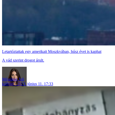
Letartóztattak egy amerikait Moszkvában, húsz évet is kaphat
A vád szerint drogot árult.
Mészáros Juli
külföld
2023. június 11. 17:33