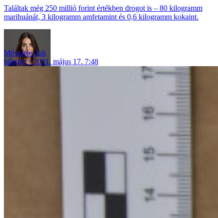
Találtak még 250 millió forint értékben drogot is – 80 kilogramm
marihuánát, 3 kilogramm amfetamint és 0,6 kilogramm kokaint.
Mészáros Juli
bűnügy
2021. május 17. 7:48