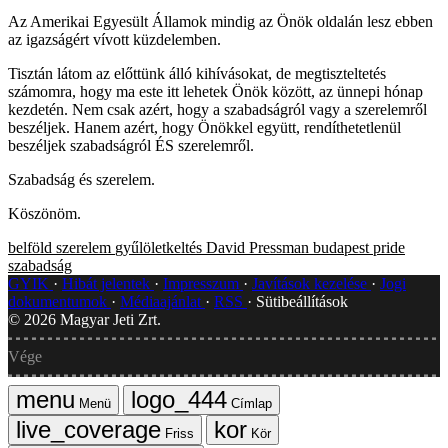
Az Amerikai Egyesült Államok mindig az Önök oldalán lesz ebben
az igazságért vívott küzdelemben.
Tisztán látom az előttünk álló kihívásokat, de megtiszteltetés
számomra, hogy ma este itt lehetek Önök között, az ünnepi hónap
kezdetén. Nem csak azért, hogy a szabadságról vagy a szerelemről
beszéljek. Hanem azért, hogy Önökkel együtt, rendíthetetlenül
beszéljek szabadságról ÉS szerelemről.
Szabadság és szerelem.
Köszönöm.
belföld
szerelem
gyűlöletkeltés
David Pressman
budapest pride
szabadság
GYIK
Hibát jelentek
Impresszum
Javítások kezelése
Jogi
dokumentumok
Médiaajánlat
RSS
Sütibeállítások
©
2026
Magyar Jeti Zrt.
Vége
Menü
Címlap
Friss
Kör