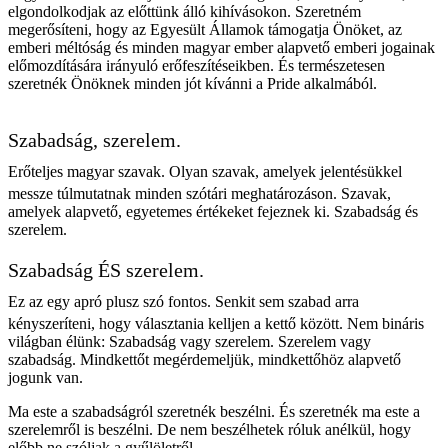
elgondolkodjak az előttünk álló kihívásokon. Szeretném
megerősíteni, hogy az Egyesült Államok támogatja Önöket, az
emberi méltóság és minden magyar ember alapvető emberi jogainak
előmozdítására irányuló erőfeszítéseikben. És természetesen
szeretnék Önöknek minden jót kívánni a Pride alkalmából.
Szabadság, szerelem.
Erőteljes magyar szavak. Olyan szavak, amelyek jelentésükkel
messze túlmutatnak minden szótári meghatározáson. Szavak,
amelyek alapvető, egyetemes értékeket fejeznek ki. Szabadság és
szerelem.
Szabadság ÉS szerelem.
Ez az egy apró plusz szó fontos. Senkit sem szabad arra
kényszeríteni, hogy választania kelljen a kettő között. Nem bináris
világban élünk: Szabadság vagy szerelem. Szerelem vagy
szabadság. Mindkettőt megérdemeljük, mindkettőhöz alapvető
jogunk van.
Ma este a szabadságról szeretnék beszélni. És szeretnék ma este a
szerelemről is beszélni. De nem beszélhetek róluk anélkül, hogy
előbb ne szóljak a gyűlöletről.