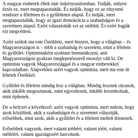
A magyar emberek éltek már önkényuralomban. Tudják, milyen
érzés ez, mert megtapasztalták. És tudják, hogy ez az elnyomó
rendszer a félelmen és a gyűlöleten alapul. És tudják, mert
megtapasztalták, hogy az igazi demokrácia a szabadságon és a
szerelmen alapul. Ezért választották ezt az utóbbit. És ezért fogják
ezt megvédeni.
Azért szólok ma este Önökhöz, mert hiszem, hogy a világban – és
Magyarországon is – több a szabadság és szerelem, mint a félelem
és gyűlölet. Optimistaként szoktam bemutatkozni, ami
Magyarországon gyakran meglepetésszerű mosolyt vált ki. De
optimista vagyok Magyarországgal és a magyar emberekkel
kapcsolatban. Alapvetően azért vagyok optimista, mert ma este itt
lehetek Önökkel.
Gyűlölet és félelem mindig lesz a világban. Mindig lesznek olyanok,
akik inkább megosztanak, mint egyesítenek, inkább lerombolnak,
mint építenek.
De a helyzet a következő: azért vagyok optimista, mert tudom, hogy
azok közülünk, akik a szabadságot és a szeretetet választják,
erősebbek, mint azok, akik a gyűlölet és a félelem mellett döntenek.
Erősebbek vagyunk, mert valami jobbért, valami jóért, valami
méltóért, valami igazságosért harcolunk.