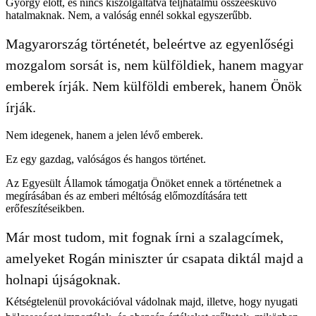
György előtt, és nincs kiszolgáltatva teljhatalmú összeesküvő
hatalmaknak. Nem, a valóság ennél sokkal egyszerűbb.
Magyarország történetét, beleértve az egyenlőségi
mozgalom sorsát is, nem külföldiek, hanem magyar
emberek írják. Nem külföldi emberek, hanem Önök
írják.
Nem idegenek, hanem a jelen lévő emberek.
Ez egy gazdag, valóságos és hangos történet.
Az Egyesült Államok támogatja Önöket ennek a történetnek a
megírásában és az emberi méltóság előmozdítására tett
erőfeszítéseikben.
Már most tudom, mit fognak írni a szalagcímek,
amelyeket Rogán miniszter úr csapata diktál majd a
holnapi újságoknak.
Kétségtelenül provokációval vádolnak majd, illetve, hogy nyugati