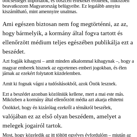
bölcsességet importálok, és obszcén értékeket erőltetek, miközben
beavatkozom Magyarország belügyeibe. Ez legalább annyira
kiszámítható, mint amennyire unalmas.
Ami egészen biztosan nem fog megtörténni, az az,
hogy bármelyik, a kormány által fogva tartott és
ellenőrzött médium teljes egészében publikálja ezt a
beszédet.
Azt fogják kihagyni – amit minden alkalommal kihagynak –, hogy a
magyar emberek hisznek az egyetemes emberi jogokban, és élen
járnak az ezekért folytatott küzdelemben.
Amit ki fognak vágni a tudósításokból, azok Önök lesznek.
Ezt a beszédet azonban közölniük kellene, mert a mai este más.
Miközben a kormány által ellenőrzött média azt akarja elhitetni
Önökkel, hogy én kizárólag ezekről a témákról beszélek,
valójában ez az első olyan beszédem, amelyet a
melegek jogairól tartok.
Most, hogy közeledik az itt töltött egyéves évfordulóm – miután az