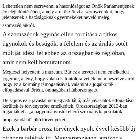
Lehetetlen nem észrevenni a hasonlóságot az Önök Parlamentjének
év eleji döntésében, amely arra ösztönzi a szomszédokat, hogy
jelentsenek a hatóságoknak gyermekeket nevelő meleg
szomszédjaikról.
A szomszédok egymás ellen fordítása a titkos
ügynökök és besúgók, a félelem és az árulás sötét
múltját idézi fel ebben az országban és régióban,
amit nem kell bemutatnom.
Megteszi helyettem a múzeum. Bár ez a tervezet nem emelkedett
jogerőre, a tény, hogy valaha is fontolóra vették, nem beszélve arról,
hogy ez a kormány támogatásával, valamint a jogalkotók
elfogadásával történt, önmagában hátborzongató.
De sajnos ez a javaslat nem egyedülálló; más javaslatok elfogadásra
kerültek és törvényerőre emelkedtek. Oroszországban 2013-ban
fogadták el a „a hagyományostól eltérő szexuális kapcsolatok
propagandáját” tiltó törvényeket.
Ezek a barbár orosz törvények nyolc évvel később új
otthonra találtak itt, Magyarországon, amikor a