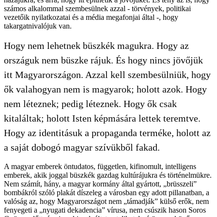
számos alkalommal szembesülnek azzal - törvények, politikai
vezetőik nyilatkozatai és a média megafonjai által -, hogy
takargatnivalójuk van.
Hogy nem lehetnek büszkék magukra. Hogy az
országuk nem büszke rájuk. És hogy nincs jövőjük
itt Magyarországon. Azzal kell szembesülniük, hogy
ők valahogyan nem is magyarok; holott azok. Hogy
nem léteznek; pedig léteznek. Hogy ők csak
kitaláltak; holott Isten képmására lettek teremtve.
Hogy az identitásuk a propaganda terméke, holott az
a saját dobogó magyar szívükből fakad.
A magyar emberek öntudatos, független, kifinomult, intelligens
emberek, akik joggal büszkék gazdag kultúrájukra és történelmükre.
Nem számít, hány, a magyar kormány által gyártott, „brüsszeli”
bombákról szóló plakát díszeleg a városban egy adott pillanatban, a
valóság az, hogy Magyarországot nem „támadják” külső erők, nem
fenyegeti a „nyugati dekadencia” vírusa, nem csúszik hason Soros