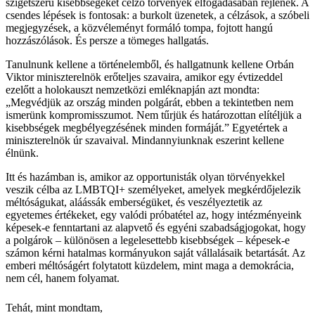
szigetszerű kisebbségeket célzó törvények elfogadásában rejlenek. A
csendes lépések is fontosak: a burkolt üzenetek, a célzások, a szóbeli
megjegyzések, a közvéleményt formáló tompa, fojtott hangú
hozzászólások. És persze a tömeges hallgatás.
Tanulnunk kellene a történelemből, és hallgatnunk kellene Orbán
Viktor miniszterelnök erőteljes szavaira, amikor egy évtizeddel
ezelőtt a holokauszt nemzetközi emléknapján azt mondta:
„Megvédjük az ország minden polgárát, ebben a tekintetben nem
ismerünk kompromisszumot. Nem tűrjük és határozottan elítéljük a
kisebbségek megbélyegzésének minden formáját.” Egyetértek a
miniszterelnök úr szavaival. Mindannyiunknak eszerint kellene
élnünk.
Itt és hazámban is, amikor az opportunisták olyan törvényekkel
veszik célba az LMBTQI+ személyeket, amelyek megkérdőjelezik
méltóságukat, aláássák emberségüket, és veszélyeztetik az
egyetemes értékeket, egy valódi próbatétel az, hogy intézményeink
képesek-e fenntartani az alapvető és egyéni szabadságjogokat, hogy
a polgárok – különösen a legelesettebb kisebbségek – képesek-e
számon kérni hatalmas kormányukon saját vállalásaik betartását. Az
emberi méltóságért folytatott küzdelem, mint maga a demokrácia,
nem cél, hanem folyamat.
Tehát, mint mondtam,