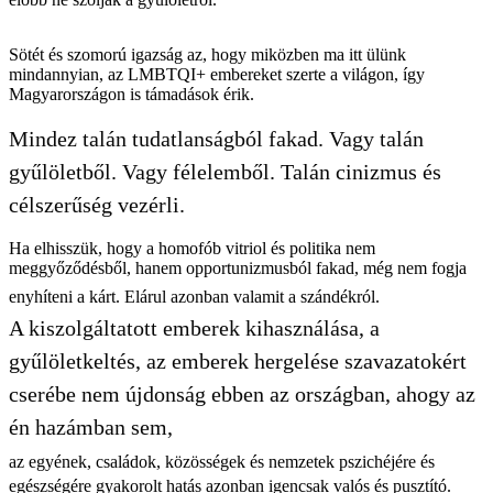
Sötét és szomorú igazság az, hogy miközben ma itt ülünk
mindannyian, az LMBTQI+ embereket szerte a világon, így
Magyarországon is támadások érik.
Mindez talán tudatlanságból fakad. Vagy talán
gyűlöletből. Vagy félelemből. Talán cinizmus és
célszerűség vezérli.
Ha elhisszük, hogy a homofób vitriol és politika nem
meggyőződésből, hanem opportunizmusból fakad, még nem fogja
enyhíteni a kárt. Elárul azonban valamit a szándékról.
A kiszolgáltatott emberek kihasználása, a
gyűlöletkeltés, az emberek hergelése szavazatokért
cserébe nem újdonság ebben az országban, ahogy az
én hazámban sem,
az egyének, családok, közösségek és nemzetek pszichéjére és
egészségére gyakorolt hatás azonban igencsak valós és pusztító.