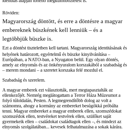
identitás alapján történő megkülönböztetést is.
Röviden:
Magyarország döntött, és erre a döntésre a magyar
embereknek büszkének kell lenniük – és a
legtöbbjük büszke is.
Ezt a döntést tiszteletben kell tartani. Magyarország identitásának és
helyének határozott, egyértelmű és büszke kinyilvánítása –
Európában, a NATO-ban, a Nyugaton belül. Egy olyan döntés,
amely az elnyomás és az önkényuralom korszakából a szabadság és
– merem mondani – a szeretet korszaka felé mozdul el.
Szabadság és szerelem.
A magyar emberek ezt választották, mert megtapasztalták az
ellenkezőjét. Nemrég meglátogattam a Terror Háza Múzeumot a
folyó túloldalán, Pesten. A legmegrendítőbb dolog az volt a
számomra, ahogy a kormány az embereket besúgókká próbálta
tenni. Magyar embereket a magyar emberek ellen, szomszédokat
szomszédok ellen, testvéreket testvérek ellen, szülőket saját
gyermekeik ellen – családokat családtagok ellen –, és mindezt az
elnyomás szolgálatában... kevesek felhatalmazása a sokak kárára.