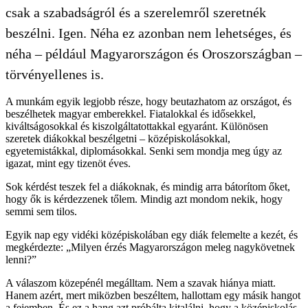
csak a szabadságról és a szerelemről szeretnék
beszélni. Igen. Néha ez azonban nem lehetséges, és
néha – például Magyarországon és Oroszországban –
törvényellenes is.
A munkám egyik legjobb része, hogy beutazhatom az országot, és
beszélhetek magyar emberekkel. Fiatalokkal és idősekkel,
kiváltságosokkal és kiszolgáltatottakkal egyaránt. Különösen
szeretek diákokkal beszélgetni – középiskolásokkal,
egyetemistákkal, diplomásokkal. Senki sem mondja meg úgy az
igazat, mint egy tizenöt éves.
Sok kérdést teszek fel a diákoknak, és mindig arra bátorítom őket,
hogy ők is kérdezzenek tőlem. Mindig azt mondom nekik, hogy
semmi sem tilos.
Egyik nap egy vidéki középiskolában egy diák felemelte a kezét, és
megkérdezte: „Milyen érzés Magyarországon meleg nagykövetnek
lenni?”
A válaszom közepénél megálltam. Nem a szavak hiánya miatt.
Hanem azért, mert miközben beszéltem, hallottam egy másik hangot
a fejemben. És ez a hang azt próbálta kitalálni, hogy a középiskolás