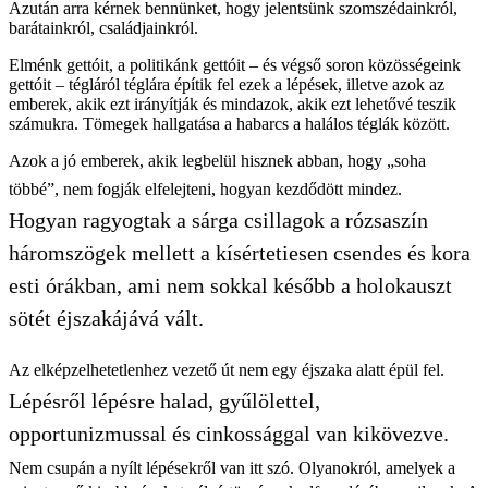
Azután arra kérnek bennünket, hogy jelentsünk szomszédainkról,
barátainkról, családjainkról.
Elménk gettóit, a politikánk gettóit – és végső soron közösségeink
gettóit – tégláról téglára építik fel ezek a lépések, illetve azok az
emberek, akik ezt irányítják és mindazok, akik ezt lehetővé teszik
számukra. Tömegek hallgatása a habarcs a halálos téglák között.
Azok a jó emberek, akik legbelül hisznek abban, hogy „soha
többé”, nem fogják elfelejteni, hogyan kezdődött mindez.
Hogyan ragyogtak a sárga csillagok a rózsaszín
háromszögek mellett a kísértetiesen csendes és kora
esti órákban, ami nem sokkal később a holokauszt
sötét éjszakájává vált.
Az elképzelhetetlenhez vezető út nem egy éjszaka alatt épül fel.
Lépésről lépésre halad, gyűlölettel,
opportunizmussal és cinkossággal van kikövezve.
Nem csupán a nyílt lépésekről van itt szó. Olyanokról, amelyek a