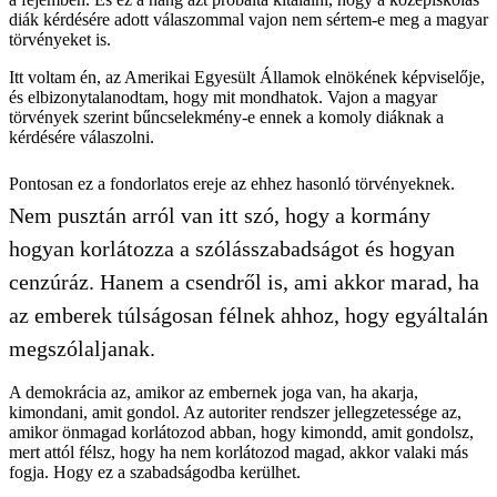
diák kérdésére adott válaszommal vajon nem sértem-e meg a magyar
törvényeket is.
Itt voltam én, az Amerikai Egyesült Államok elnökének képviselője,
és elbizonytalanodtam, hogy mit mondhatok. Vajon a magyar
törvények szerint bűncselekmény-e ennek a komoly diáknak a
kérdésére válaszolni.
Pontosan ez a fondorlatos ereje az ehhez hasonló törvényeknek.
Nem pusztán arról van itt szó, hogy a kormány
hogyan korlátozza a szólásszabadságot és hogyan
cenzúráz. Hanem a csendről is, ami akkor marad, ha
az emberek túlságosan félnek ahhoz, hogy egyáltalán
megszólaljanak.
A demokrácia az, amikor az embernek joga van, ha akarja,
kimondani, amit gondol. Az autoriter rendszer jellegzetessége az,
amikor önmagad korlátozod abban, hogy kimondd, amit gondolsz,
mert attól félsz, hogy ha nem korlátozod magad, akkor valaki más
fogja. Hogy ez a szabadságodba kerülhet.