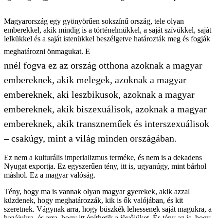
Magyarország egy gyönyörűen sokszínű ország, tele olyan
emberekkel, akik mindig is a történelmükkel, a saját szívükkel, saját
lelkükkel és a saját istenükkel beszélgetve határozták meg és fogják
meghatározni önmagukat. E
nnél fogva ez az ország otthona azoknak a magyar
embereknek, akik melegek, azoknak a magyar
embereknek, aki leszbikusok, azoknak a magyar
embereknek, akik biszexuálisok, azoknak a magyar
embereknek, akik transzneműek és interszexuálisok
– csakúgy, mint a világ minden országában.
Ez nem a kulturális imperializmus terméke, és nem is a dekadens
Nyugat exportja. Ez egyszerűen tény, itt is, ugyanúgy, mint bárhol
máshol. Ez a magyar valóság.
Tény, hogy ma is vannak olyan magyar gyerekek, akik azzal
küzdenek, hogy meghatározzák, kik is ők valójában, és kit
szeretnek. Vágynak arra, hogy büszkék lehessenek saját magukra, a
hazájukra, és arra, hogy itt építhetik a jövőjüket. És tény az is, hogy