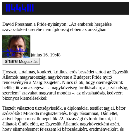
David Pressman a Pride-nyitányon: „Az emberek hergelése
szavazatokért cserébe nem újdonság ebben az országban”
Gazda Albert
belföld
2023. június 16. 19:48
Megosztás
Hosszú, tartalmas, konkrét, kritikus, erős beszédet tartott az Egyesült
Államok magyarországi nagykövete a Budapest Pride nyitó
rendezvényén a Margitszigeten. Nincs rá ok, hogy csemegézzünk
belőle, itt van az egész – a nagykövetség fordításában; a „szabadság,
szerelem” szavakat magyarul mondta –, az olvashatóság kedvéért
bizonyos kiemelésekkel:
Tisztelt választott tisztségviselők, a diplomáciai testület tagjai, bátor
szószólók! Micsoda megtiszteltetés, hogy társammal, Dániellel,
akivel éppen most ünnepeltük 22. házassági évfordulónkat, itt
állhatok Önök előtt, az Egyesült Államok nagyköveteként azért,
hogy elismerésemet fejezzem ki bátorságukért, eredményeikért, és