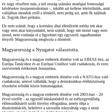
év nagy részében más, a két ország számára stratégiai fontosságú
kérdésekre összpontosítottam –, inkább azt kellene leközölniük, amit
valójában mondok erről a témáról, nem pedig azt, amit ők találnak
ki. Tegyük őket próbára.
De nem számít, hogy a kormány által ellenőrzött média mit akar
vagy nem akar kinyomtatni, nem számít, hogy mit mond vagy nem
mond, nem vonhatja el a figyelmet egy egyszerű, tagadhatatlan
tényről: Magyarország meghozta a döntését.
Magyarország a Nyugatot választotta.
Magyarország és a magyar emberek döntése volt az EBESZ-hez, az
Európa Tanácshoz és az Európai Unióhoz való csatlakozás, és ezen
szervezetek értékeinek fenntartása.
Magyarország és a magyar emberek döntése volt a NATO-hoz való
csatlakozás, amivel vállalták, hogy a demokratikus értékközösség
részeként erősítik közös biztonságukat.
Magyarország és a magyar emberek döntése volt 2003-ban – 20
évvel ezelőtt – az egyenlő bánásmódról és az esélyegyenlőség
előmozdításáról szóló törvény elfogadása, amely tiltja a
diszkriminációt, beleértve a szexuális irányultság vagy a nemi