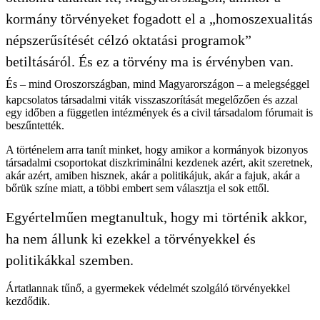
kormány törvényeket fogadott el a „homoszexualitás
népszerűsítését célzó oktatási programok”
betiltásáról. És ez a törvény ma is érvényben van.
És – mind Oroszországban, mind Magyarországon – a melegséggel
kapcsolatos társadalmi viták visszaszorítását megelőzően és azzal
egy időben a független intézmények és a civil társadalom fórumait is
beszűntették.
A történelem arra tanít minket, hogy amikor a kormányok bizonyos
társadalmi csoportokat diszkriminálni kezdenek azért, akit szeretnek,
akár azért, amiben hisznek, akár a politikájuk, akár a fajuk, akár a
bőrük színe miatt, a többi embert sem választja el sok ettől.
Egyértelműen megtanultuk, hogy mi történik akkor,
ha nem állunk ki ezekkel a törvényekkel és
politikákkal szemben.
Ártatlannak tűnő, a gyermekek védelmét szolgáló törvényekkel
kezdődik.